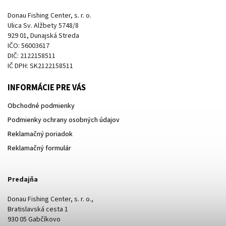
Donau Fishing Center, s. r. o.
Ulica Sv. Alžbety 5748/8
929 01, Dunajská Streda
IČO: 56003617
DIČ: 2122158511
IČ DPH: SK2122158511
INFORMÁCIE PRE VÁS
Obchodné podmienky
Podmienky ochrany osobných údajov
Reklamačný poriadok
Reklamačný formulár
Predajňa
Donau Fishing Center, s. r. o.,
Bratislavská cesta 1
930 05 Gabčíkovo