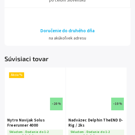
po celom Slovensku
Doručenie do druhého dňa
na akúkoľvek adresu
Súvisiaci tovar
Akcia %
–20 %
–10 %
Nytro Navijak Solus
Nadväzec Delphin TheEND D-
Freerunner 4000
Rig / 2ks
Skladom - Dodanie do 1-2
Skladom - Dodanie do 1-2