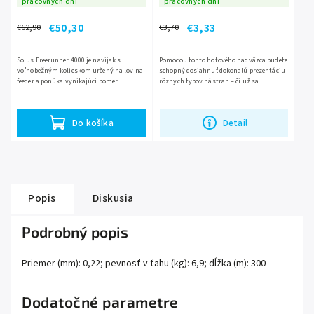
pracovných dní
pracovných dní
€50,30
€3,33
€62,90
€3,70
Solus Freerunner 4000 je navijak s
Pomocou tohto hotového nadväzca budete
voľnobežným kolieskom určený na lov na
schopný dosiahnuť dokonalú prezentáciu
feeder a ponúka vynikajúci pomer
rôznych typov nástrah – či už sa
cena/výkon. Veľkosť 4000 je vhodná pre
rozhodnete pre neutrálne vyvážené
väčšinu feederových a...
nástrahy, no rovnako dobre...
Do košíka
Detail
Popis
Diskusia
Podrobný popis
Priemer (mm): 0,22; pevnosť v ťahu (kg): 6,9; dĺžka (m): 300
Dodatočné parametre