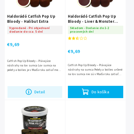
Haldorádó Catfish Pop Up
Haldorádó Catfish Pop Up
Bloody - Halibut Extra
Bloody - Liver & Monster
Crab
Vypredané - Pri objednaní
Skladom - Dodanie do 1-2
dodanie do cca. 5 dní
pracovných dní
€9,69
€9,69
Catfish Pop Up Bloody – Plávajúce
Catfish Pop Up Bloody – Plávajúce
nástrahy na lov sumca Lov sumca na
nástrahy na sumca Pelety a boilies určené
pelety a boilies je v Maďarsku zatiaľ menej
na lov sumca nie sú v Maďarsku zatiaľ
rozšírený, hoci v Španielsku, najmä na
veľmi rozšírené, avšak v Španielsku,
rieke Ebro, táto...
najmä na rieke Ebro, sú...
Do košíka
Detail