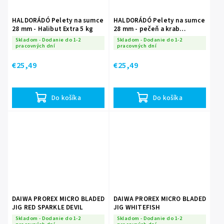
HALDORÁDÓ Pelety na sumce
HALDORÁDÓ Pelety na sumce
28 mm - Halibut Extra 5 kg
28 mm - pečeň a krab
Monster 5 kg
Skladom - Dodanie do 1-2
Skladom - Dodanie do 1-2
pracovných dní
pracovných dní
€25,49
€25,49
Do košíka
Do košíka
DAIWA PROREX MICRO BLADED
DAIWA PROREX MICRO BLADED
JIG RED SPARKLE DEVIL
JIG WHITEFISH
Skladom - Dodanie do 1-2
Skladom - Dodanie do 1-2