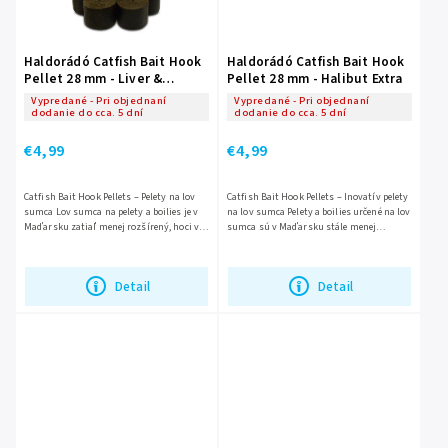
Haldorádó Catfish Bait Hook
Haldorádó Catfish Bait Hook
Pellet 28 mm - Liver &
Pellet 28 mm - Halibut Extra
Monster Crab
Vypredané - Pri objednaní
Vypredané - Pri objednaní
dodanie do cca. 5 dní
dodanie do cca. 5 dní
€4,99
€4,99
Catfish Bait Hook Pellets – Pelety na lov
Catfish Bait Hook Pellets – Inovatív pelety
sumca Lov sumca na pelety a boilies je v
na lov sumca Pelety a boilies určené na lov
Maďarsku zatiaľ menej rozšírený, hoci v
sumca sú v Maďarsku stále menej
Španielsku, najmä na rieke Ebro, táto
rozšírené, hoci napríklad v Španielsku, na
technika...
rieke Ebro,...
Detail
Detail