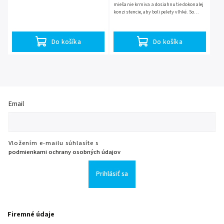
miešanie krmiva a dosiahnutie dokonalej
konzistencie, aby boli pelety vlhké. So
zabudovaným vákuovým čerpadlom,
nastaviteľnou mosadznou...
Do košíka
Do košíka
Email
Vložením e-mailu súhlasíte s
podmienkami ochrany osobných údajov
Prihlásiť sa
Firemné údaje