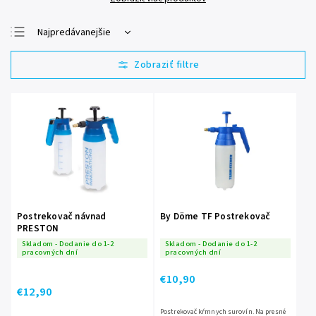
Najpredávanejšie
Najlacnejšie
Najdrahšie
Abecedne
Postrekovač návnad
By Döme TF Postrekovač
PRESTON
Skladom - Dodanie do 1-2
Skladom - Dodanie do 1-2
pracovných dní
pracovných dní
€10,90
€12,90
Postrekovač kŕmnych surovín. Na presné