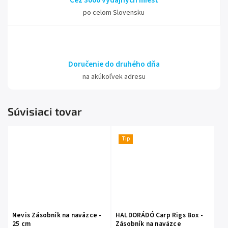
Cez 3000 výdajných miest
po celom Slovensku
Doručenie do druhého dňa
na akúkoľvek adresu
Súvisiaci tovar
Tip
Nevis Zásobník na naväzce -
HALDORÁDÓ Carp Rigs Box -
25 cm
Zásobník na naväzce