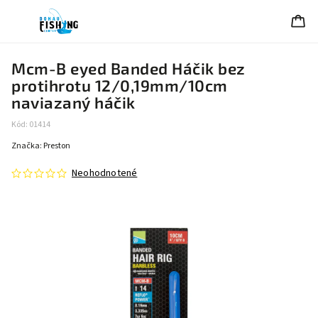
Mcm-B eyed Banded Háčik bez
protihrotu 12/0,19mm/10cm
naviazaný háčik
Kód:
01414
Značka:
Preston
Neohodnotené