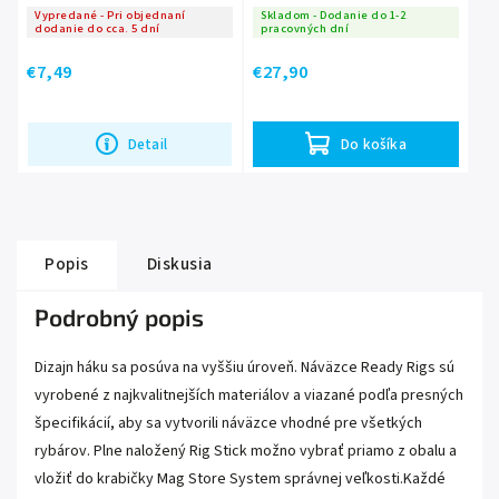
Vypredané - Pri objednaní
Skladom - Dodanie do 1-2
dodanie do cca. 5 dní
pracovných dní
€7,49
€27,90
Detail
Do košíka
Popis
Diskusia
Podrobný popis
Dizajn háku sa posúva na vyššiu úroveň. Náväzce Ready Rigs sú
vyrobené z najkvalitnejších materiálov a viazané podľa presných
špecifikácií, aby sa vytvorili náväzce vhodné pre všetkých
rybárov. Plne naložený Rig Stick možno vybrať priamo z obalu a
vložiť do krabičky Mag Store System správnej veľkosti.Každé