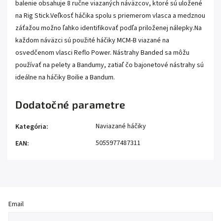
balenie obsahuje 8 ručne viazaných náväzcov, ktoré sú uložené
na Rig Stick.Veľkosť háčika spolu s priemerom vlasca a medznou
záťažou možno ľahko identifikovať podľa priloženej nálepky.Na
každom náväzci sú použité háčiky MCM-B viazané na
osvedčenom vlasci Reflo Power. Nástrahy Banded sa môžu
používať na pelety a Bandumy, zatiaľ čo bajonetové nástrahy sú
ideálne na háčiky Boilie a Bandum.
Dodatočné parametre
Naviazané háčiky
Kategória
:
5055977487311
EAN
:
Email