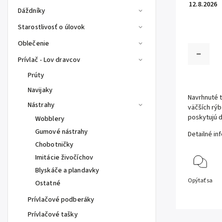
12.8.2026
Dáždníky
Starostlivosť o úlovok
Oblečenie
Prívlač - Lov dravcov
Prúty
Navijaky
Navrhnuté t
Nástrahy
väčších rýb
poskytujú 
Wobblery
Gumové nástrahy
Detailné in
Chobotničky
Imitácie živočíchov
Blyskáče a plandavky
Opýtať sa
Ostatné
Prívlačové podberáky
Prívlačové tašky