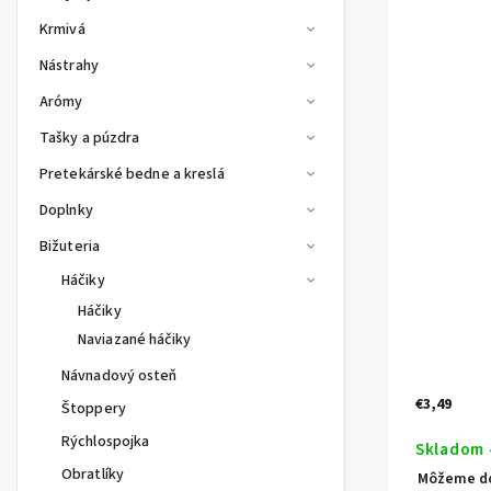
Krmivá
Nástrahy
Arómy
Tašky a púzdra
Pretekárské bedne a kreslá
Doplnky
Bižuteria
Háčiky
Háčiky
Naviazané háčiky
Návnadový osteň
€3,49
Štoppery
Rýchlospojka
Skladom 
Obratlíky
Môžeme do