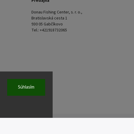
Predajňa
Donau Fishing Center, s. r. o.,
Bratislavská cesta 1
930 05 Gabčíkovo
Tel.: +421918732065
Súhlasím