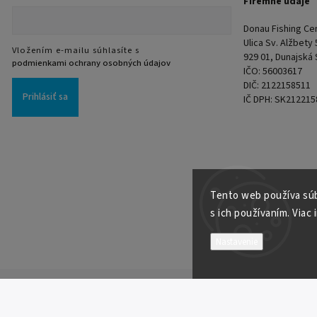
Firemné údaje
Donau Fishing Cent
Ulica Sv. Alžbety
Vložením e-mailu súhlasíte s
929 01, Dunajská
podmienkami ochrany osobných údajov
IČO: 56003617
DIČ: 2122158511
Prihlásiť sa
IČ DPH: SK212215
Tento web používa súb
s ich používaním. Viac 
Nastavenie