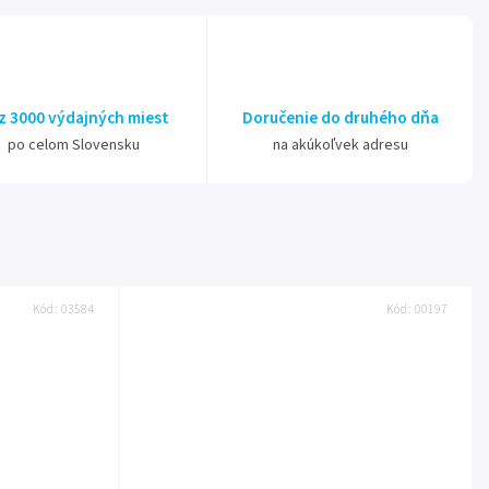
z 3000 výdajných miest
Doručenie do druhého dňa
po celom Slovensku
na akúkoľvek adresu
Kód:
03584
Kód:
00197