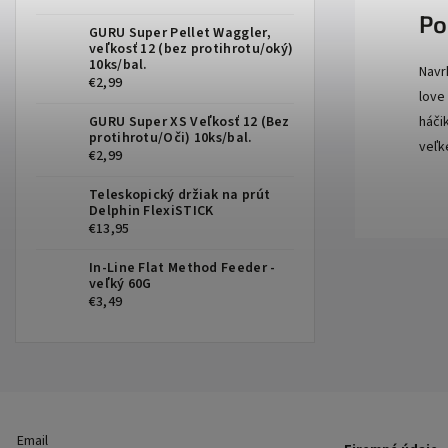
Po
GURU Super Pellet Waggler,
veľkosť 12 (bez protihrotu/oký)
10ks/bal.
Navr
€2,99
love
GURU Super XS Veľkosť 12 (Bez
háči
protihrotu/Oči) 10ks/bal.
veľk
€2,99
Teleskopický držiak na prút
Delphin FlexiSTICK
€13,95
In-Line Flat Method Feeder -
veľký 60G
€3,49
Email