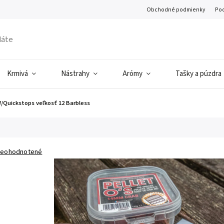
Obchodné podmienky
Pod
Krmivá
Nástrahy
Arómy
Tašky a púzdra
 W/Quickstops veľkosť 12 Barbless
eohodnotené