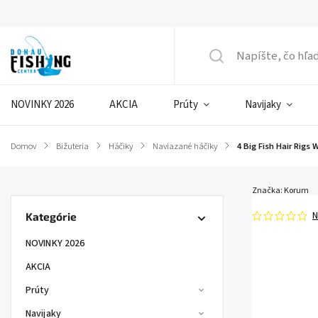
NOVINKY 2026
AKCIA
Prúty
Navijaky
Domov
/
Bižuteria
/
Háčiky
/
Naviazané háčiky
/
4 Big Fish Hair Rigs
Značka:
Korum
N
Kategórie
NOVINKY 2026
AKCIA
Prúty
Navijaky