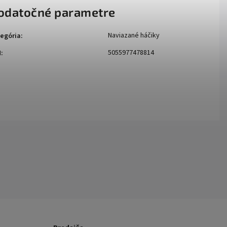
odatočné parametre
Naviazané háčiky
egória
:
5055977478814
N
: