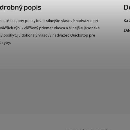
drobný popis
D
Kat
hnuté tak, aby poskytovali silnejšie vlasové nadväzce pri
 väčších rýb. Zväčšený priemer vlasca a silnejšie japonské
EA
ky poskytujú dokonalý vlasový nadväzec Quickstop pre
é ryby.