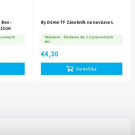
 Box -
By Döme TF Zásobník na naväzce L
m 15cm
acovných
Skladom - Dodanie do 1-2 pracovných
dní
€4,30
Do košíka