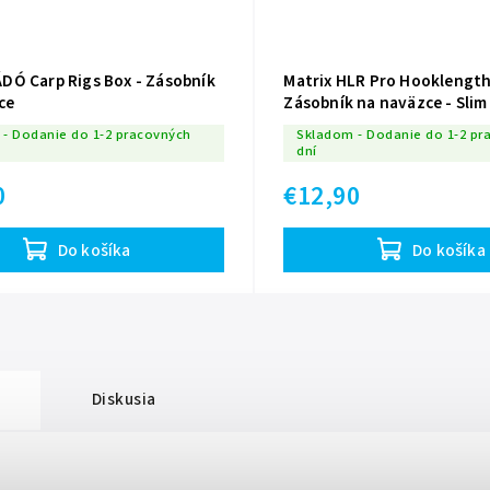
Ó Carp Rigs Box - Zásobník
Matrix HLR Pro Hooklength
ce
Zásobník na naväzce - Sli
- Dodanie do 1-2 pracovných
Skladom - Dodanie do 1-2 pr
dní
0
€12,90
Do košíka
Do košíka
Diskusia