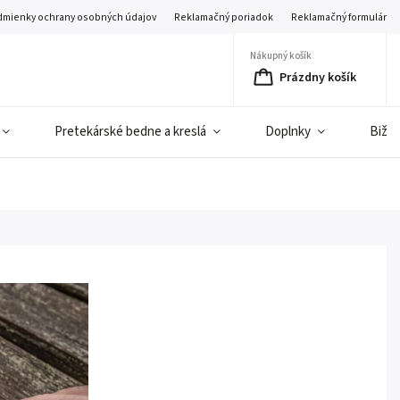
mienky ochrany osobných údajov
Reklamačný poriadok
Reklamačný formulár
Nákupný košík
Prázdny košík
Pretekárské bedne a kreslá
Doplnky
Bižut