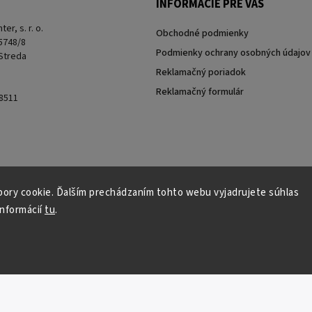
INFORMÁCIE PRE VÁS
er, s. r. o.
Obchodné podmienky
 5748/8
Podmienky ochrany osobných údajov
 Streda
Reklamačný poriadok
Reklamačný formulár
8511
ory cookie. Ďalším prechádzaním tohto webu vyjadrujete súhlas
informácií
tu
.
Copyright 2026
Donau Fishing
. Všetky práva vyhradené.