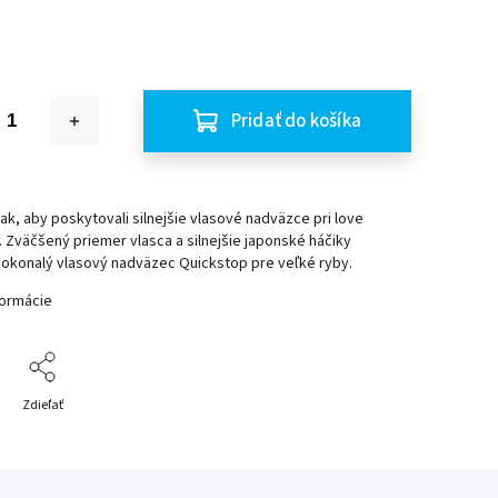
Pridať do košíka
ak, aby poskytovali silnejšie vlasové nadväzce pri love
. Zväčšený priemer vlasca a silnejšie japonské háčiky
dokonalý vlasový nadväzec Quickstop pre veľké ryby.
formácie
Zdieľať