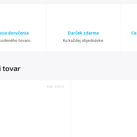
cia doručenia
Darček zdarma
Ce
kodeného tovaru
Ku každej objednávke
i tovar
Kód:
04224