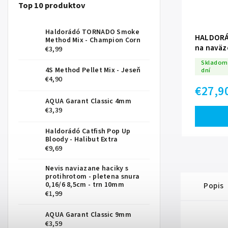
Top 10 produktov
Haldorádó TORNADO Smoke
HALDORÁD
Method Mix - Champion Corn
na naväz
€3,99
Skladom 
4S Method Pellet Mix - Jeseň
dní
€4,90
€27,9
AQUA Garant Classic 4mm
€3,39
Haldorádó Catfish Pop Up
Bloody - Halibut Extra
€9,69
Nevis naviazane haciky s
protihrotom - pletena snura
0,16/6 8,5cm - trn 10mm
Popis
€1,99
AQUA Garant Classic 9mm
€3,59