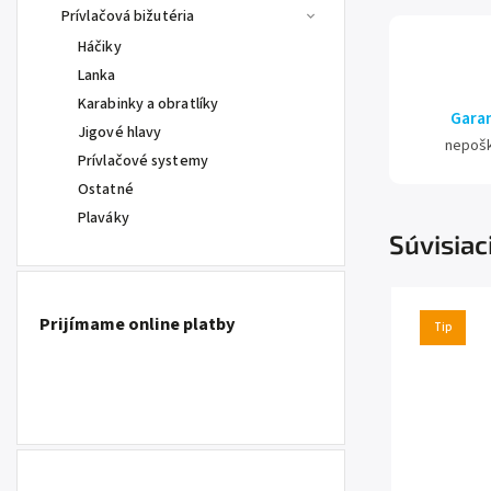
Prívlačová bižutéria
Háčiky
Lanka
Karabinky a obratlíky
Garan
Jigové hlavy
nepoš
Prívlačové systemy
Ostatné
Plaváky
Súvisiac
Prijímame online platby
Tip