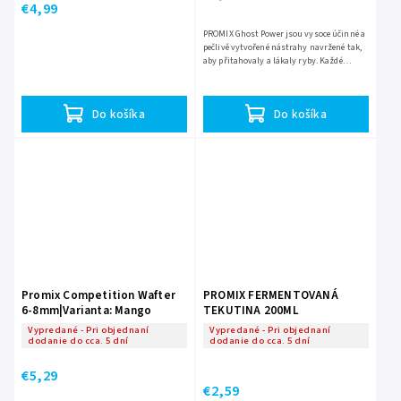
€4,99
PROMIX Ghost Power jsou vysoce účinné a
pečlivě vytvořené nástrahy navržené tak,
aby přitahovaly a lákaly ryby. Každé
místo, kam nahodíte je naplněno silnou
vůní a chutí dané...
Do košíka
Do košíka
Promix Competition Wafter
PROMIX FERMENTOVANÁ
6-8mm|Varianta: Mango
TEKUTINA 200ML
Vypredané - Pri objednaní
Vypredané - Pri objednaní
dodanie do cca. 5 dní
dodanie do cca. 5 dní
€5,29
€2,59