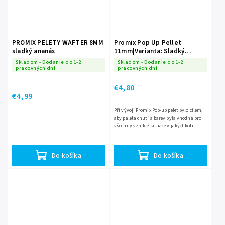
PROMIX PELETY WAFTER 8MM
Promix Pop Up Pellet
sladký ananás
11mm|Varianta: Sladký
ananas
Skladom - Dodanie do 1-2
Skladom - Dodanie do 1-2
pracovných dní
pracovných dní
€4,80
€4,99
Při vývoji Promix Pop-up pelet bylo cílem,
aby paleta chutí a barev byla vhodná pro
všechny vzniklé situace v jakýchkoli
podmínkách. Proto prošly dlouhým
vývojem, aby se do...
Do košíka
Do košíka