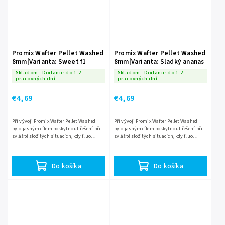
Promix Wafter Pellet Washed
Promix Wafter Pellet Washed
8mm|Varianta: Sweet f1
8mm|Varianta: Sladký ananas
Skladom - Dodanie do 1-2
Skladom - Dodanie do 1-2
pracovných dní
pracovných dní
€4,69
€4,69
Při vývoji Promix Wafter Pellet Washed
Při vývoji Promix Wafter Pellet Washed
bylo jasným cílem poskytnout řešení při
bylo jasným cílem poskytnout řešení při
zvláště složitých situacích, kdy fluo
zvláště složitých situacích, kdy fluo
barevné nástrahy selžou a odrazují ryby.
barevné nástrahy selžou a odrazují ryby.
Do košíka
Do košíka