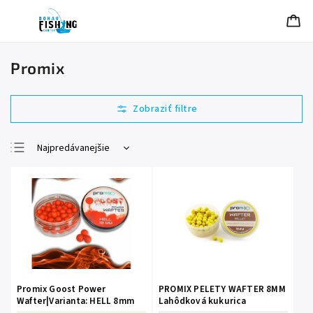
Promix
Najpredávanejšie
Najlacnejšie
Najdrahšie
Abecedne
Promix Goost Power
PROMIX PELETY WAFTER 8MM
Wafter|Varianta: HELL 8mm
Lahôdková kukurica