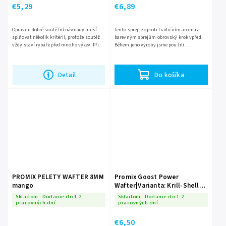
€5,29
€6,89
Opravdu dobré soutěžní návnady musí
Tento sprej je oproti tradičním aroma a
splňovat několik kritérií, protože soutěž
barevným sprejům obrovský krok vpřed.
vždy staví rybáře před mnoho výzev. Při
Během jeho výroby jsme použili
vytváření Promix Competition wafters
neodolatelné aroma a výjimečně
jsme si stanovili...
koncentrované barvy. Ty jsme použili...
Detail
Do košíka
PROMIX PELETY WAFTER 8MM
Promix Goost Power
mango
Wafter|Varianta: Krill-Shell
8mm
Skladom - Dodanie do 1-2
Skladom - Dodanie do 1-2
pracovných dní
pracovných dní
€6,50