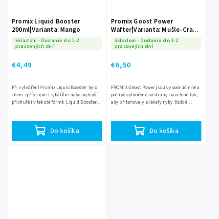
Promix Liquid Booster
Promix Goost Power
200ml|Varianta: Mango
Wafter|Varianta: Mušle-Crab
8mm
Skladom - Dodanie do 1-2
Skladom - Dodanie do 1-2
pracovných dní
pracovných dní
€4,49
€6,50
Při vytváření Promix Liquid Booster bylo
PROMIX Ghost Power jsou vysoce účinné a
cílem zpřístupnit rybářům naše nejlepší
pečlivě vytvořené nástrahy navržené tak,
příchutě i v tekuté formě. Liquid Booster je
aby přitahovaly a lákaly ryby. Každé
založen na bázi, ve které je možné
místo, kam nahodíte je naplněno silnou
aromatický...
vůní a chutí dané...
Do košíka
Do košíka