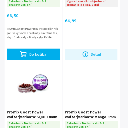
Skladom - Dodanie do 1-2
Vypredané - Pri objednaní
pracovných dní
dodanie do cca. 5 dní
€6,50
€4,99
PROMIX Ghost Power jsou vysoce účinné a
pečlivě vytvořené nástrahy navržené tak,
aby přitahovaly a lákaly ryby. Každé
místo, kam nahodíte je naplněno silnou
vůní a chutí dané...
Do košíka
Detail
Promix Goost Power
Promix Goost Power
Wafter|Varianta: SQUID 8mm
Wafter|Varianta: Mango 8mm
Skladom - Dodanie do 1-2
Skladom - Dodanie do 1-2
pracovných dní
pracovných dní