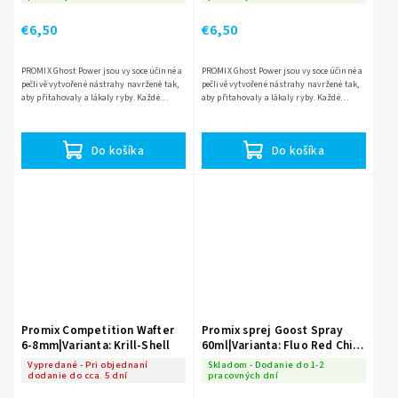
€6,50
€6,50
PROMIX Ghost Power jsou vysoce účinné a
PROMIX Ghost Power jsou vysoce účinné a
pečlivě vytvořené nástrahy navržené tak,
pečlivě vytvořené nástrahy navržené tak,
aby přitahovaly a lákaly ryby. Každé
aby přitahovaly a lákaly ryby. Každé
místo, kam nahodíte je naplněno silnou
místo, kam nahodíte je naplněno silnou
vůní a chutí dané...
vůní a chutí dané...
Do košíka
Do košíka
Promix Competition Wafter
Promix sprej Goost Spray
6-8mm|Varianta: Krill-Shell
60ml|Varianta: Fluo Red Chili
klobása
Vypredané - Pri objednaní
Skladom - Dodanie do 1-2
dodanie do cca. 5 dní
pracovných dní