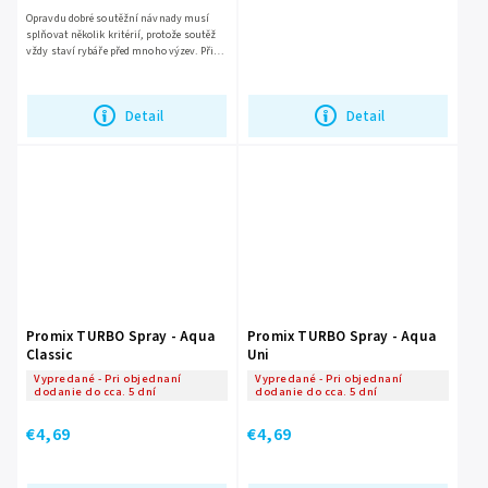
Opravdu dobré soutěžní návnady musí
splňovat několik kritérií, protože soutěž
vždy staví rybáře před mnoho výzev. Při
vytváření Promix Competition wafters
jsme si stanovili...
Detail
Detail
Promix TURBO Spray - Aqua
Promix TURBO Spray - Aqua
Classic
Uni
Vypredané - Pri objednaní
Vypredané - Pri objednaní
dodanie do cca. 5 dní
dodanie do cca. 5 dní
€4,69
€4,69