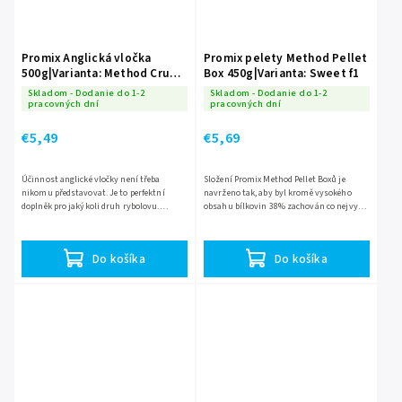
Promix Anglická vločka
Promix pelety Method Pellet
500g|Varianta: Method Crumb
Box 450g|Varianta: Sweet f1
Green
Skladom - Dodanie do 1-2
Skladom - Dodanie do 1-2
pracovných dní
pracovných dní
€5,49
€5,69
Účinnost anglické vločky není třeba
Složení Promix Method Pellet Boxů je
nikomu představovat. Je to perfektní
navrženo tak, aby byl kromě vysokého
doplněk pro jakýkoli druh rybolovu.
obsahu bílkovin 38% zachován co nejvyšší
Ideální přidávat do již navlhčené,
obsah lehce stravitelných sacharidů.
namíchané krmné nebo peletové...
Vznikla tak komplexní...
Do košíka
Do košíka