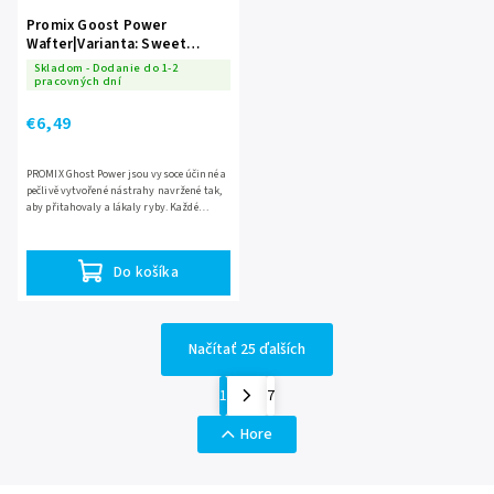
Promix Goost Power
Wafter|Varianta: Sweet
Ananas 8mm
Skladom - Dodanie do 1-2
pracovných dní
€6,49
PROMIX Ghost Power jsou vysoce účinné a
pečlivě vytvořené nástrahy navržené tak,
aby přitahovaly a lákaly ryby. Každé
místo, kam nahodíte je naplněno silnou
vůní a chutí dané...
Do košíka
Načítať 25 ďalších
1
7
Hore