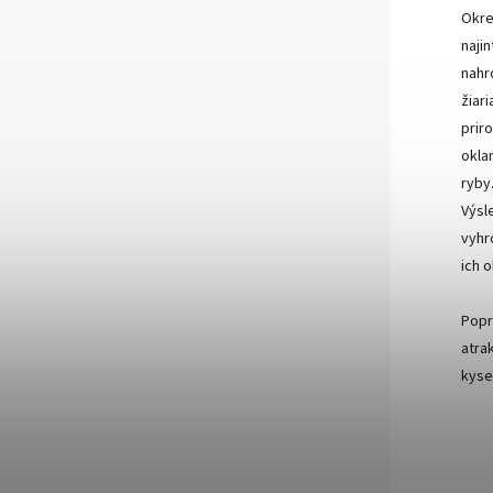
Okre
najin
nahr
žiari
prir
okla
ryby
Výsl
vyhr
ich 
Popr
atra
kysel