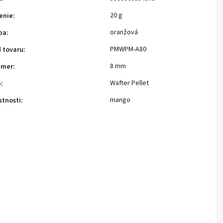
20 g
enie
:
oranžová
ba
:
PMWPM-A80
 tovaru
:
8 mm
zmer
:
Wafter Pellet
p
:
mango
stnosti
: