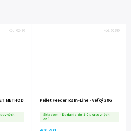
Kód:
02490
Kód:
02280
KET METHOD
Pellet Feeder Ics In-Line - veľký 30G
acovných
Skladom - Dodanie do 1-2 pracovných
dní