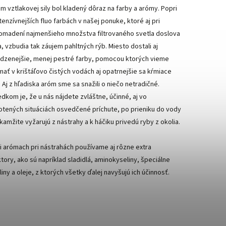
m vztlakovej sily bol kladený dôraz na farby a arómy. Popri
tenzívnejších fluo farbách v našej ponuke, ktoré aj pri
omadení najmenšieho množstva filtrovaného svetla doslova
a, vzbudia tak záujem pahltných rýb. Miesto dostali aj
odzenejšie, menej pestré farby, pomocou ktorých vieme
mať v krištáľovo čistých vodách aj opatrnejšie sa kŕmiace
. Aj z hľadiska aróm sme sa snažili o niečo netradičné.
edkom je, že u nás nájdete zvláštne, účinné, aj vo
otených situáciách osvedčené príchute, po prieniku do vody
okamžite vyžarujú z nástrahy a k háčiku privedú ryby z okolia.
i arómach pri nástrahách používame aj rôzne extra
ktory, ako sú napríklad sladidlá, aminokyseliny, špeciálne
iny a oleje, z ktorých všetky ďalej navyšujú ich účinnosť.