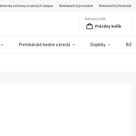
mienky ochrany osobných údajov
Reklamačný poriadok
Reklamačný formulár
Nákupný košík
Prázdny košík
Pretekárské bedne a kreslá
Doplnky
Bižut