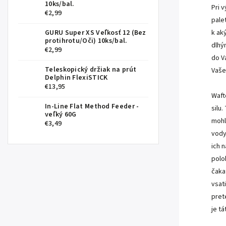
10ks/bal.
Pri 
€2,99
pale
GURU Super XS Veľkosť 12 (Bez
k ak
protihrotu/Oči) 10ks/bal.
dlhý
€2,99
do V
Teleskopický držiak na prút
Vaše
Delphin FlexiSTICK
€13,95
Waft
In-Line Flat Method Feeder -
silu
veľký 60G
mohl
€3,49
vody
ich 
polo
čaka
vsat
pret
je t