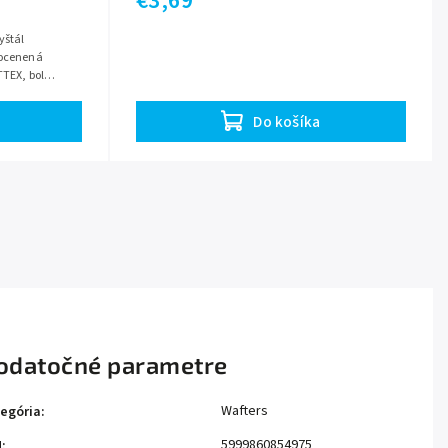
€3,69
yštál
 ocenená
TTEX, bol
Do košíka
odatočné parametre
Wafters
egória
:
5999860854975
N
: