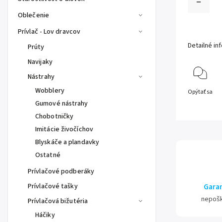
Oblečenie
Prívlač - Lov dravcov
Detailné in
Prúty
Navijaky
Nástrahy
Wobblery
Opýtať sa
Gumové nástrahy
Chobotničky
Imitácie živočíchov
Blyskáče a plandavky
Ostatné
Prívlačové podberáky
Prívlačové tašky
Garan
nepoš
Prívlačová bižutéria
Háčiky