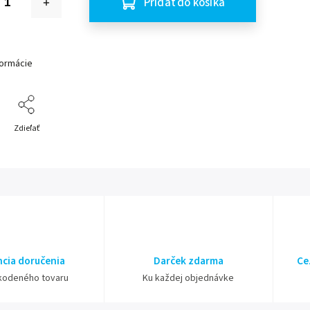
Pridať do košíka
formácie
Zdieľať
cia doručenia
Darček zdarma
Ce
kodeného tovaru
Ku každej objednávke