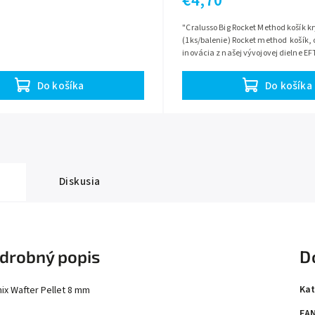
€4,70
"Cralusso Big Rocket Method košík kr
(1ks/balenie) Rocket method košík,
inovácia z našej vývojovej dielne EF
rozšírený o novú veľkú verziu....
Do košíka
Do košíka
Diskusia
drobný popis
D
Kat
ix Wafter Pellet 8 mm
EA