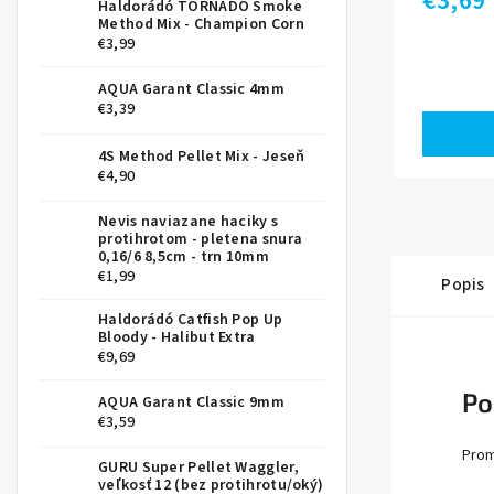
€3,69
Haldorádó TORNADO Smoke
Method Mix - Champion Corn
€3,99
AQUA Garant Classic 4mm
€3,39
4S Method Pellet Mix - Jeseň
€4,90
Nevis naviazane haciky s
protihrotom - pletena snura
0,16/6 8,5cm - trn 10mm
€1,99
Popis
Haldorádó Catfish Pop Up
Bloody - Halibut Extra
€9,69
Po
AQUA Garant Classic 9mm
€3,59
Prom
GURU Super Pellet Waggler,
veľkosť 12 (bez protihrotu/oký)