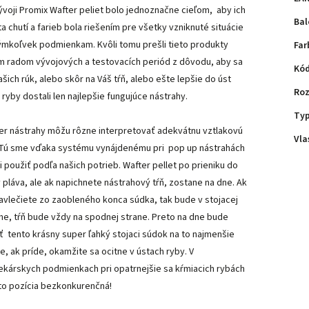
vývoji Promix Wafter peliet bolo jednoznačne cieľom, aby ich
Bal
ta chutí a farieb bola riešením pre všetky vzniknuté situácie
ýmkoľvek podmienkam. Kvôli tomu prešli tieto produkty
Far
m radom vývojových a testovacích periód z dôvodu, aby sa
Kód
ašich rúk, alebo skôr na Váš tŕň, alebo ešte lepšie do úst
Ro
 ryby dostali len najlepšie fungujúce nástrahy.
Ty
er nástrahy môžu rôzne interpretovať adekvátnu vztlakovú
Vla
. Tú sme vďaka systému vynájdenému pri pop up nástrahách
i použiť podľa našich potrieb. Wafter pellet po prieniku do
 pláva, ale ak napichnete nástrahový tŕň, zostane na dne. Ak
navlečiete zo zaobleného konca súdka, tak bude v stojacej
he, tŕň bude vždy na spodnej strane. Preto na dne bude
ť tento krásny super ľahký stojaci súdok na to najmenšie
ie, ak príde, okamžite sa ocitne v ústach ryby. V
ekárskych podmienkach pri opatrnejšie sa kŕmiacich rybách
áto pozícia bezkonkurenčná!