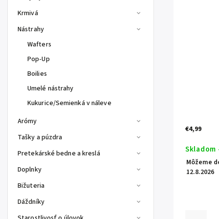
Krmivá
Nástrahy
Wafters
Pop-Up
Boilies
Umelé nástrahy
Kukurice/Semienká v náleve
Arómy
€4,99
Tašky a púzdra
Skladom 
Pretekárské bedne a kreslá
Môžeme do
Doplnky
12.8.2026
Bižuteria
Dáždníky
Starostlivosť o úlovok