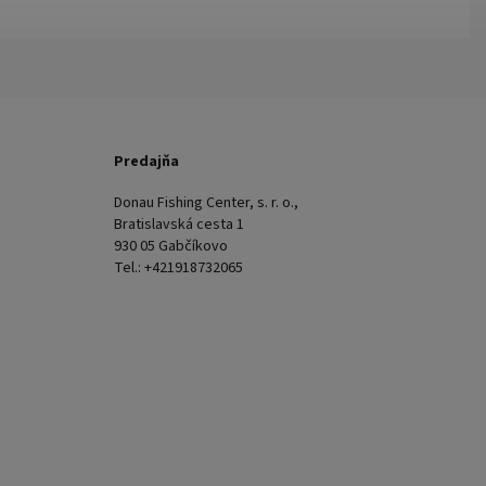
Predajňa
Donau Fishing Center, s. r. o.,
Bratislavská cesta 1
930 05 Gabčíkovo
Tel.: +421918732065