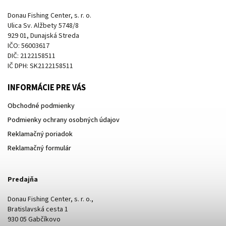
Donau Fishing Center, s. r. o.
Ulica Sv. Alžbety 5748/8
929 01, Dunajská Streda
IČO: 56003617
DIČ: 2122158511
IČ DPH: SK2122158511
INFORMÁCIE PRE VÁS
Obchodné podmienky
Podmienky ochrany osobných údajov
Reklamačný poriadok
Reklamačný formulár
Predajňa
Donau Fishing Center, s. r. o.,
Bratislavská cesta 1
930 05 Gabčíkovo