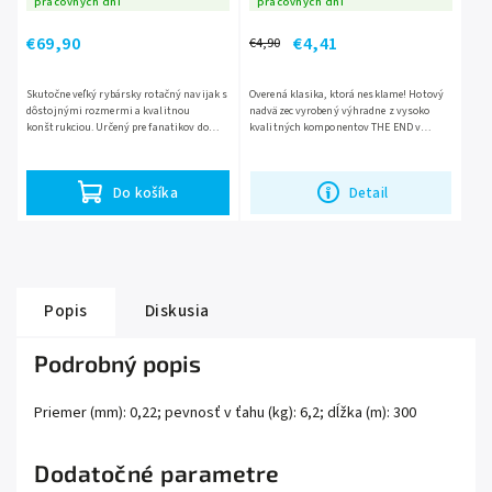
pracovných dní
pracovných dní
€69,90
€4,41
€4,90
Skutočne veľký rybársky rotačný navijak s
Overená klasika, ktorá nesklame! Hotový
dôstojnými rozmermi a kvalitnou
nadväzec vyrobený výhradne z vysoko
konštrukciou. Určený pre fanatikov do
kvalitných komponentov THE END v
lovu kaprov, ktorí nechcú robiť
bezchybne fungujúcom zostavení BOILIE
kompromisy. Jeho elegantný vzhľad...
RIG. Tento model ocenia všetci...
Do košíka
Detail
Popis
Diskusia
Podrobný popis
Priemer (mm): 0,22; pevnosť v ťahu (kg): 6,2; dĺžka (m): 300
Dodatočné parametre