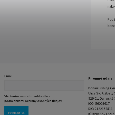
Díky
nalá
Použ
konc
Email
Firemné údaje
Donau Fishing Cent
Ulica Sv. Alžbety
Vložením e-mailu súhlasíte s
929 01, Dunajská
podmienkami ochrany osobných údajov
IČO: 56003617
DIČ: 2122158511
Prihlásiť sa
IČ DPH: SK212215