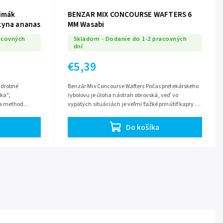
limák
BENZAR MIX CONCOURSE WAFTERS 6
kyna ananas
MM Wasabi
acovných
Skladom - Dodanie do 1-2 pracovných
dní
€5,39
 drobné
Benzár Mix Concourse Wafters Počas pretekárskeho
rybolovu je úloha nástrah obrovská, veď vo
 a method
vypätých situáciách je veľmi ťažké prinútiť kapry k
e nakláňa s...
záberom. Preto sú potrebné dlhé...
Do košíka