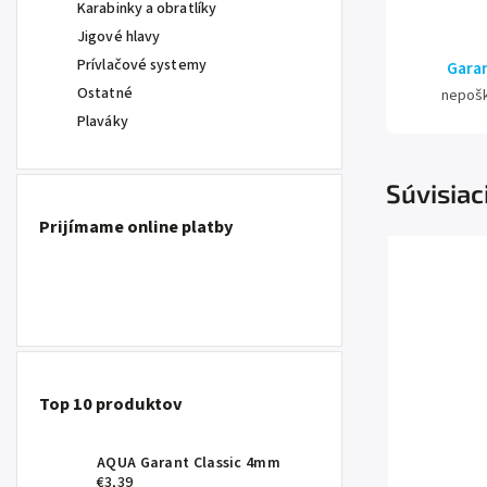
Karabinky a obratlíky
Jigové hlavy
Prívlačové systemy
Garan
Ostatné
nepoš
Plaváky
Súvisiac
Prijímame online platby
Top 10 produktov
AQUA Garant Classic 4mm
€3,39