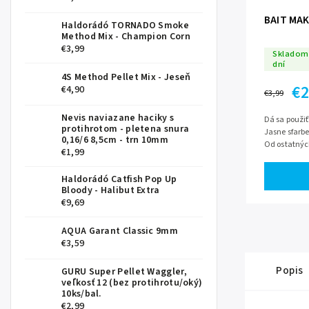
BAIT MAK
Haldorádó TORNADO Smoke
Method Mix - Champion Corn
€3,99
Skladom 
dní
4S Method Pellet Mix - Jeseň
€2
€4,90
€3,99
Nevis naviazane haciky s
Dá sa použiť
protihrotom - pletena snura
Jasne sfarb
0,16/6 8,5cm - trn 10mm
Od ostatných
€1,99
zostáva na h
Haldorádó Catfish Pop Up
Bloody - Halibut Extra
€9,69
AQUA Garant Classic 9mm
€3,59
Popis
GURU Super Pellet Waggler,
veľkosť 12 (bez protihrotu/oký)
10ks/bal.
€2,99