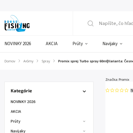
NOVINKY 2026
AKCIA
Prúty
Navijaky
Domov
/
Arómy
/
Spray
/
Promix sprej Turbo spray 60ml|Varianta: Čes
Značka:
Promix
N
Kategórie
NOVINKY 2026
AKCIA
Prúty
Navijaky