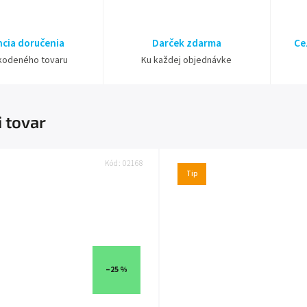
cia doručenia
Darček zdarma
Ce
kodeného tovaru
Ku každej objednávke
i tovar
Kód:
02168
Tip
–25 %