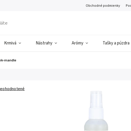
Obchodné podmienky
Pod
Krmivá
Nástrahy
Arómy
Tašky a púzdra
nek-mandle
eohodnotené