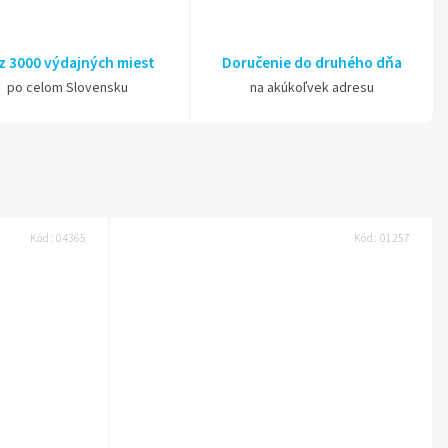
z 3000 výdajných miest
Doručenie do druhého dňa
po celom Slovensku
na akúkoľvek adresu
Kód:
04365
Kód:
01257