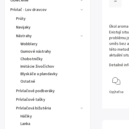
Oblečenie
Prívlač - Lov dravcov
Prúty
Úkol aroma 
Navijaky
Existují sit
Nástrahy
problému js
směs bez a
Wobblery
této metody
Gumové nástrahy
aktuální sit
Chobotničky
Detailné in
Imitácie živočíchov
Blyskáče a plandavky
Ostatné
Prívlačové podberáky
Opýtať sa
Prívlačové tašky
Prívlačová bižutéria
Háčiky
Lanka