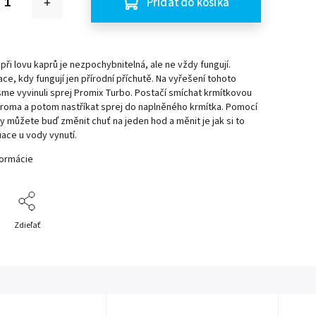
Pridať do košíka
při lovu kaprů je nezpochybnitelná, ale ne vždy fungují.
uace, kdy fungují jen přírodní příchutě. Na vyřešení tohoto
me vyvinuli sprej Promix Turbo. Postačí smíchat krmítkovou
roma a potom nastříkat sprej do naplněného krmítka. Pomocí
 můžete buď změnit chuť na jeden hod a měnit je jak si to
uace u vody vynutí.
formácie
Zdieľať