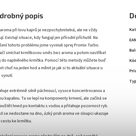
drobný popis
D
Kat
 aroma při lovu kaprů je nezpochybnitelná, ale ne vždy
jí. Existují situace, kdy fungují jen přírodní příchutě. Na
EA
šení tohoto problému jsme vyvinuli sprej Promix Turbo.
Bal
ačí smíchat krmítkovou směs bez aroma a potom nastříkat
j do naplněného krmítka. Pomocí této metody můžete buď
Kód
t chuť na jeden hod a měnit je jak si to aktuální situace u
Prí
 vynutí.
Ty
huje extrémně silně páchnoucí, vysoce koncentrovanou a
ou kapalinu. Ta se lepí na komponenty krmení, ale začíná se
ouštět hned po kontaktu s vodou a přitahuje pozornost ryb.
d se nedostane na dno, úzký pruh aroma ve sloupci ukazuje
 cestu ke krmítku.