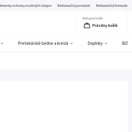
mienky ochrany osobných údajov
Reklamačný poriadok
Reklamačný formulár
Nákupný košík
Prázdny košík
Pretekárské bedne a kreslá
Doplnky
Bižut