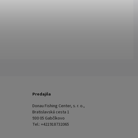
Predajňa
Donau Fishing Center, s. r. o.,
Bratislavská cesta 1
930 05 Gabčíkovo
Tel.: +421918732065