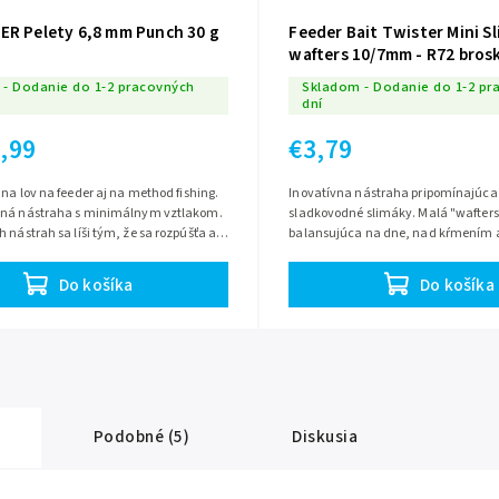
ER Pelety 6,8 mm Punch 30 g
Feeder Bait Twister Mini S
wafters 10/7mm - R72 bros
- Dodanie do 1-2 pracovných
Skladom - Dodanie do 1-2 pr
dní
,99
€3,79
 na lov na feeder aj na method fishing.
Inovatívna nástraha pripomínajúca
ená nástraha s minimálnym vztlakom.
sladkovodné slimáky. Malá "wafterska",
 nástrah sa líši tým, že sa rozpúšťa a
balansujúca na dne, nad kŕmením
áčiku a vlasci,...
krmítkom. Pod hladinou sa prirodzen
Do košíka
Do košíka
Podobné (5)
Diskusia