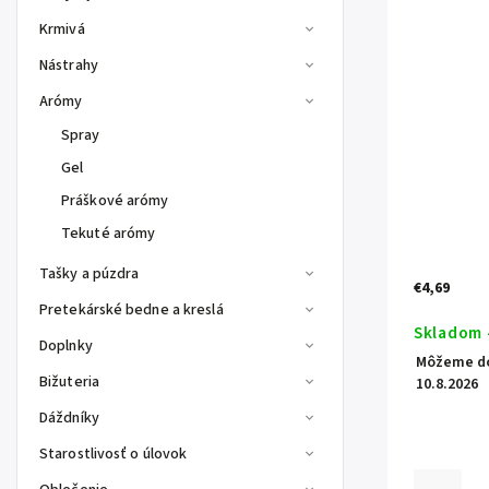
Krmivá
Nástrahy
Arómy
Spray
Gel
Práškové arómy
Tekuté arómy
Tašky a púzdra
€4,69
Pretekárské bedne a kreslá
Skladom 
Doplnky
Môžeme do
Bižuteria
10.8.2026
Dáždníky
Starostlivosť o úlovok