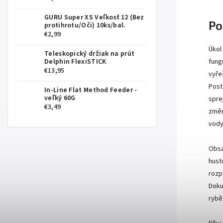
GURU Super XS Veľkosť 12 (Bez
Po
protihrotu/Oči) 10ks/bal.
€2,99
Úkol
Teleskopický držiak na prút
Delphin FlexiSTICK
fungu
€13,95
vyře
Post
In-Line Flat Method Feeder -
veľký 60G
spre
€3,49
změni
vody
Obsa
hust
rozp
Doku
rybě