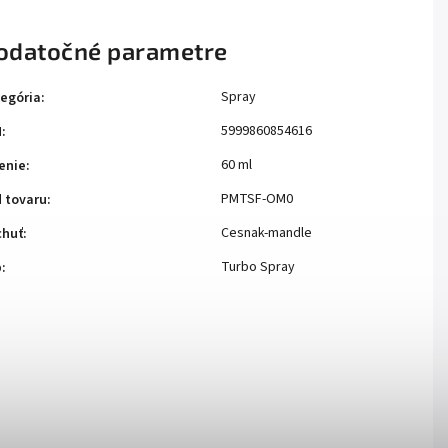
odatočné parametre
Spray
egória
:
5999860854616
N
:
60 ml
enie
:
PMTSF-OM0
 tovaru
:
Cesnak-mandle
chuť
:
Turbo Spray
p
: