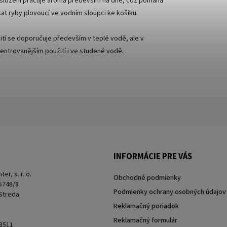
 složení pracuje aroma především na dně, což pomáhá
kat ryby plovoucí ve vodním sloupci ke košíku.
ití se doporučuje především v teplé vodě, ale v
entrovanějším použití i ve studené vodě.
INFORMÁCIE PRE VÁS
er, s. r. o.
Obchodné podmienky
 5748/8
Podmienky ochrany osobných údajov
 Streda
Reklamačný poriadok
Reklamačný formulár
8511