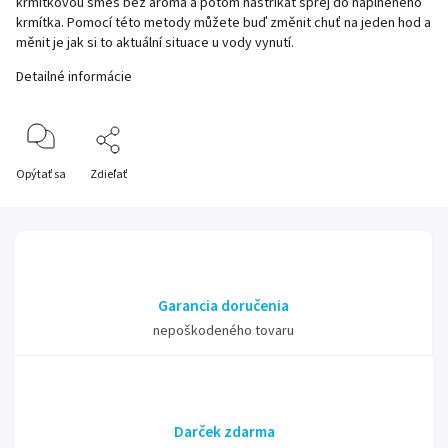
krmítkovou směs bez aroma a potom nastříkat sprej do naplněného
krmítka. Pomocí této metody můžete buď změnit chuť na jeden hod a
měnit je jak si to aktuální situace u vody vynutí.
Detailné informácie
Opýtať sa
Zdieľať
Garancia doručenia
nepoškodeného tovaru
Darček zdarma