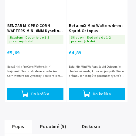
BENZAR MIX PRO CORN
Beta-miX Mini Wafters 4mm -
WAFTERS MINI 6MM Kyselina
Squid-Octopus
maslová
Skladom - Dodanie do 1-2
Skladom - Dodanie do 1-2
pracovných dní
pracovných dní
€5,69
€4,89
Benzár Mix Pro Corn Wafters Mini
Beta Mix Mini Wafters Squid-Octopus je
Najmenší člen produktového radu Pro
chutná návnada, ktorá svojou príťažlivou
Corn Wafters bol vyrobený k prekárskemu
arómou ľahko upúta pozornosť rýb. Vďaka
lovu. Ukázal sa neuveriteľne úspešným už
svojej malej veľkosti je ideálna pre jemné
počas testovaní,...
rybárske...
Do košíka
Do košíka
Popis
Podobné (5)
Diskusia