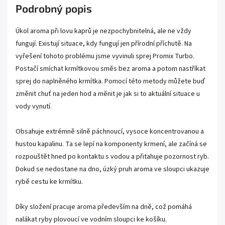
Podrobný popis
Úkol aroma při lovu kaprů je nezpochybnitelná, ale ne vždy
fungují. Existují situace, kdy fungují jen přírodní příchutě. Na
vyřešení tohoto problému jsme vyvinuli sprej Promix Turbo.
Postačí smíchat krmítkovou směs bez aroma a potom nastříkat
sprej do naplněného krmítka. Pomocí této metody můžete buď
změnit chuť na jeden hod a měnit je jak si to aktuální situace u
vody vynutí.
Obsahuje extrémně silně páchnoucí, vysoce koncentrovanou a
hustou kapalinu. Ta se lepí na komponenty krmení, ale začíná se
rozpouštět hned po kontaktu s vodou a přitahuje pozornost ryb.
Dokud se nedostane na dno, úzký pruh aroma ve sloupci ukazuje
rybě cestu ke krmítku.
Díky složení pracuje aroma především na dně, což pomáhá
nalákat ryby plovoucí ve vodním sloupci ke košíku.