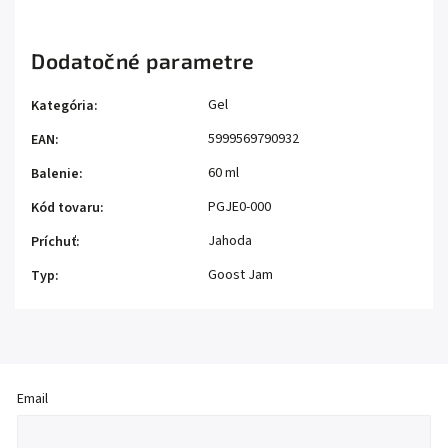
Dodatočné parametre
Gel
Kategória
:
5999569790932
EAN
:
60 ml
Balenie
:
PGJE0-000
Kód tovaru
:
Jahoda
Príchuť
:
Goost Jam
Typ
:
Email