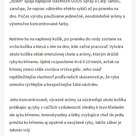
„džem“ spája najlepšie vlastnosti GOOS Spray a Carp Jamov,
zaručuje, že najviac vábivého efektu vylúči až po prieniku na
dno. Počas výroby používame jedinečné, neodolateľné arómy a
výnimočne koncentrované farby.
Natrime ho na naplnený košík, po prieniku do vody zostane na
vrchu košíka a klesá s ním na dno, kde začne pracovať. Vytvára
okolo košíka oblak intenzívnej chute a arómy, ktorým dráždi
ryby ku kŕmeniu. Úplné rozpustenie trvá 5-10 minút, avšak na
kŕmnej zmesi stále zostáva vrstva gélu. Jeho snáď
najdôležitejšia vlastnosť podľa našich skúseností je, že ryba
omnoho rýchlejšie a bezpečnejšie ťahá nástrahu.
Jeho koncentrované, výrazné arómy sa sústreďujú okolo košíka
prilákajúc aj ryby z väčších vzdialeností. Ideálny k lovu hľadaním
ale aj ku kŕmeniu. Aminokyseliny a látky zvyšujúce chuť do jedla
prinútia ku kŕmeniu aj opatrné a nasýtené ryby, takže záber je
takmer istý.