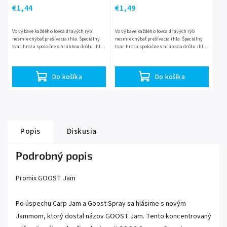
€1,44
€1,49
Vo výbave každého lovca dravých rýb
Vo výbave každého lovca dravých rýb
nesmie chýbať prešívacia ihla. Špeciálny
nesmie chýbať prešívacia ihla. Špeciálny
tvar hrotu spoločne s hrúbkou drôtu ihly
tvar hrotu spoločne s hrúbkou drôtu ihly
umožní bezproblémové našitie
umožní bezproblémové našitie
nástrahovej rybky priamo popod...
nástrahovej rybky priamo popod...
Do košíka
Do košíka
Popis
Diskusia
Podrobný popis
Promix GOOST Jam
Po úspechu Carp Jam a Goost Spray sa hlásime s novým
Jammom, ktorý dostal názov GOOST Jam. Tento koncentrovaný