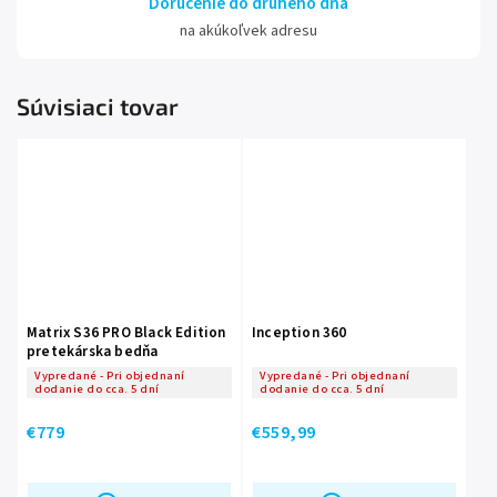
Doručenie do druhého dňa
na akúkoľvek adresu
Súvisiaci tovar
Matrix S36 PRO Black Edition
Inception 360
pretekárska bedňa
Vypredané - Pri objednaní
Vypredané - Pri objednaní
dodanie do cca. 5 dní
dodanie do cca. 5 dní
€779
€559,99