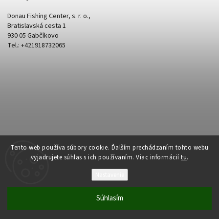
Donau Fishing Center, s. r. o.,
Bratislavská cesta 1
930 05 Gabčíkovo
Tel.: +421918732065
Tento web používa súbory cookie. Ďalším prechádzaním tohto webu
vyjadrujete súhlas s ich používaním. Viac informácií
tu
.
Nastavenie
Copyright 2026
Donau Fishing
. Všetky práva vyhradené.
Súhlasím
Vytvořil
Shoptet
| Design
Shoptak.cz