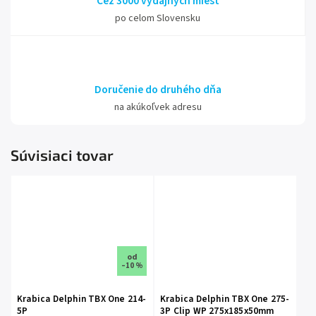
Cez 3000 výdajných miest
po celom Slovensku
Doručenie do druhého dňa
na akúkoľvek adresu
Súvisiaci tovar
od
–10 %
Krabica Delphin TBX One 214-
Krabica Delphin TBX One 275-
5P
3P Clip WP 275x185x50mm