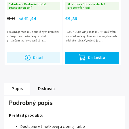
Skladom - Dodanie do 1-2
Skladom - Dodanie do 1-2
pracovných dní
pracovných dní
€1,44
€9,86
€1,60
od
TBX ONE je rada multifunkčných krabičiek
TBX ONE Clip WP je rada multifunkčných
určených na uloženie rybárskeho
krabičiek určených na uloženie rybárskeho
príslušenstva. Vyrobené sú z
príslušenstva. Vyrobená je z
transparentného plastu, takže máte vždy
transparentného plastu, takže máte vždy
dokonalý prehľad o uložených...
prehľad o uložených veciach...
Detail
Do košíka
Popis
Diskusia
Podrobný popis
Prehľad produktu
Dostupné v limetkovej a čiernej farbe