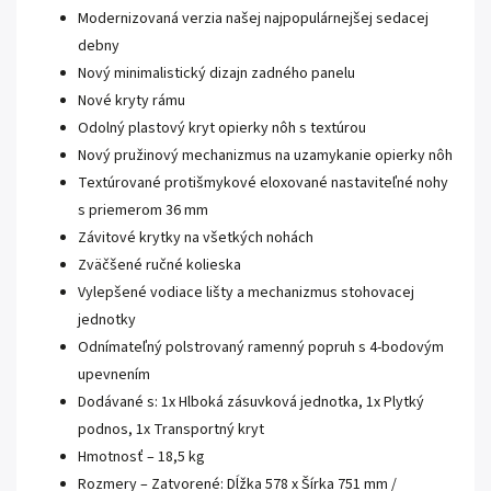
Modernizovaná verzia našej najpopulárnejšej sedacej
debny
Nový minimalistický dizajn zadného panelu
Nové kryty rámu
Odolný plastový kryt opierky nôh s textúrou
Nový pružinový mechanizmus na uzamykanie opierky nôh
Textúrované protišmykové eloxované nastaviteľné nohy
s priemerom 36 mm
Závitové krytky na všetkých nohách
Zväčšené ručné kolieska
Vylepšené vodiace lišty a mechanizmus stohovacej
jednotky
Odnímateľný polstrovaný ramenný popruh s 4-bodovým
upevnením
Dodávané s: 1x Hlboká zásuvková jednotka, 1x Plytký
podnos, 1x Transportný kryt
Hmotnosť – 18,5 kg
Rozmery – Zatvorené: Dĺžka 578 x Šírka 751 mm /