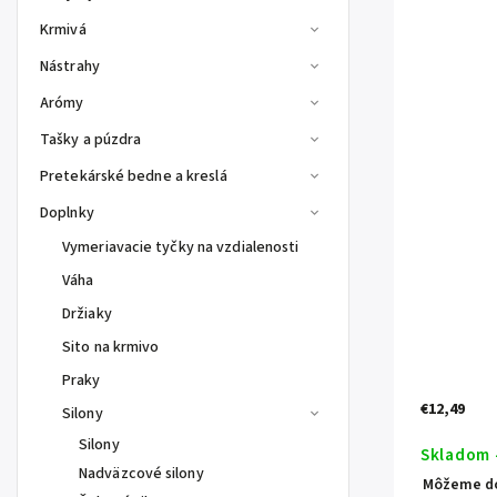
Krmivá
Nástrahy
Arómy
Tašky a púzdra
Pretekárské bedne a kreslá
Doplnky
Vymeriavacie tyčky na vzdialenosti
Váha
Držiaky
Sito na krmivo
Praky
€12,49
Silony
Silony
Skladom 
Nadväzcové silony
Môžeme do