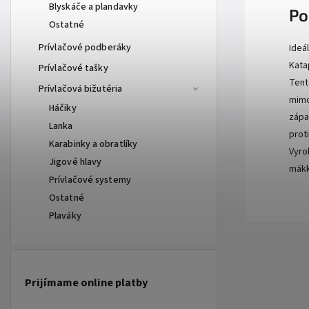
Blyskáče a plandavky
Po
Ostatné
Prívlačové podberáky
Ideá
Kata
Prívlačové tašky
Tent
Prívlačová bižutéria
mimo
Háčiky
zápa
Lanka
prot
Karabinky a obratlíky
Vyro
Jigové hlavy
mäkk
Prívlačové systemy
Ostatné
Plaváky
Prijímame online platby