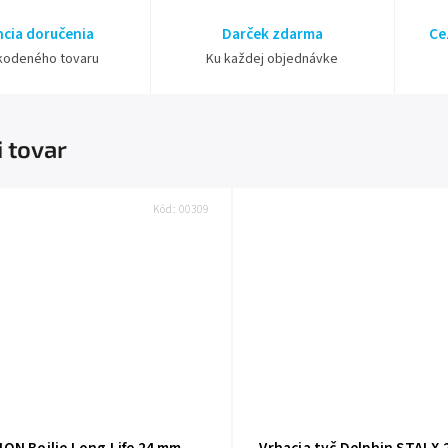
cia doručenia
Darček zdarma
Ce
kodeného tovaru
Ku každej objednávke
i tovar
Kód:
00309