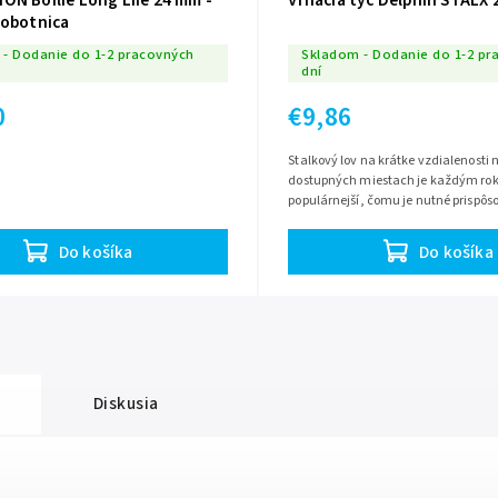
ON Boilie Long Life 24 mm -
Vrhacia tyč Delphin STALX
hobotnica
- Dodanie do 1-2 pracovných
Skladom - Dodanie do 1-2 pr
dní
0
€9,86
Stalkový lov na krátke vzdialenosti 
dostupných miestach je každým r
populárnejší, čomu je nutné prispôso
Jedným z produktov určeným práve p
Do košíka
Do košíka
Diskusia