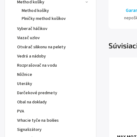
Method košíky
Garan
Method košíky
nepoš
Plničky method košíkov
Vyberač háčikov
Viazač uzlov
Súvisiac
Otvárač silikonu na pelety
Vedrá a nádoby
Rozprašovač na vodu
Nôžnice
Uteráky
Darčekové predmety
Obal na doklady
PVA
Vrhacie tyče na boilies
Signalizátory