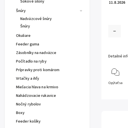
Šokové silony
11.8.2026
Šnúry
Nadväzcové šnúry
Šnúry
Okuliare
Feeder guma
Zásobníky na nadväzce
Detailné in
Počítadlo na ryby
Prípravky proti komárom
Vrtačky a ihľy
Opýtať sa
Miešacia hlava na krmivo
Nahádzovacie rukavice
Nočný rybolov
Boxy
Feeder košíky