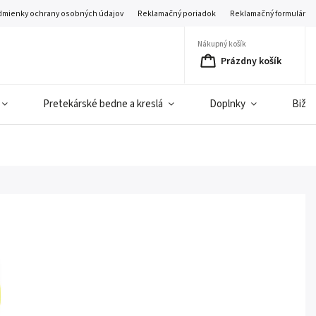
mienky ochrany osobných údajov
Reklamačný poriadok
Reklamačný formulár
Nákupný košík
Prázdny košík
Pretekárské bedne a kreslá
Doplnky
Bižut