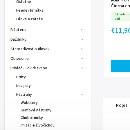
MAX MOTI
Ostatné
Čierna c
Feeder krmítka
Skladom 
dní
Oľová a záťaže
€11,9
Bižuteria
Dáždníky
Starostlivosť o úlovok
Oblečenie
Prívlač - Lov dravcov
Prúty
Navijaky
Nástrahy
Wobblery
Popis
Gumové nástrahy
Chobotničky
Imitácie živočíchov