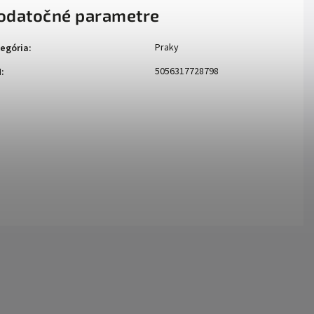
odatočné parametre
Praky
egória
:
5056317728798
N
: