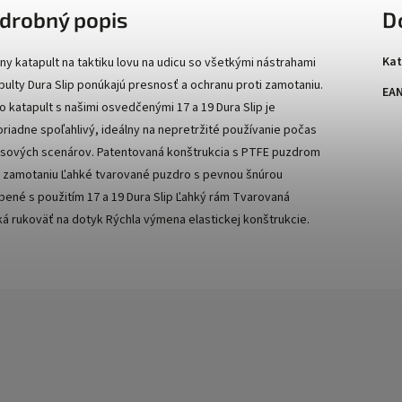
drobný popis
D
Kat
lny katapult na taktiku lovu na udicu so všetkými nástrahami
pulty Dura Slip ponúkajú presnosť a ochranu proti zamotaniu.
EA
o katapult s našimi osvedčenými 17 a 19 Dura Slip je
riadne spoľahlivý, ideálny na nepretržité používanie počas
sových scenárov. Patentovaná konštrukcia s PTFE puzdrom
i zamotaniu Ľahké tvarované puzdro s pevnou šnúrou
bené s použitím 17 a 19 Dura Slip Ľahký rám Tvarovaná
á rukoväť na dotyk Rýchla výmena elastickej konštrukcie.