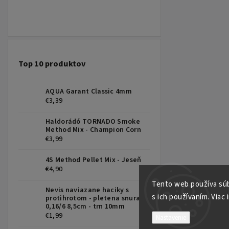
Top 10 produktov
AQUA Garant Classic 4mm
€3,39
Haldorádó TORNADO Smoke
Method Mix - Champion Corn
€3,99
4S Method Pellet Mix - Jeseň
€4,90
Tento web používa súb
Nevis naviazane haciky s
s ich používaním. Viac 
protihrotom - pletena snura
0,16/6 8,5cm - trn 10mm
€1,99
Nastavenie