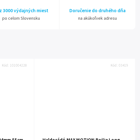
z 3000 výdajných miest
Doručenie do druhého dňa
po celom Slovensku
na akúkoľvek adresu
Kód:
101004228
Kód:
03419