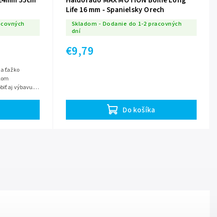
 24mm 55cm
Haldorádó MAX MOTION Boilie Long
Life 16 mm - Spanielsky Orech
acovných
Skladom - Dodanie do 1-2 pracovných
dní
€9,79
na ťažko
okom
biť aj výbavu.
re takýto...
Do košíka