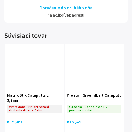
Doručenie do druhého dňa
na akúkoľvek adresu
Súvisiaci tovar
Matrix Slik Catapults L
Preston Groundbait Catapult
3,2mm
Vypredané - Pri objednaní
Skladom - Dodanie do 1-2
dodanie do cca. 5 dní
pracovných dní
€15,49
€15,49