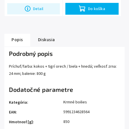
Detail
Do košíka
Popis
Diskusia
Podrobný popis
Príchuť/farba: kokos + tigrí orech / biela + hnedá; veľkosť zrna:
24 mm; balenie: 800 g
Dodatočné parametre
Krmné boilies
Kategória
:
5991234628564
EAN
:
850
Hmotnosť [g]
: