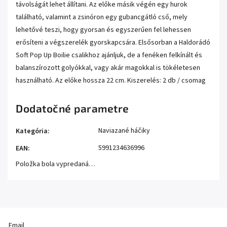
távolságát lehet állítani. Az előke másik végén egy hurok
található, valamint a zsinóron egy gubancgátló cső, mely
lehetővé teszi, hogy gyorsan és egyszerűen fel lehessen
erősíteni a végszerelék gyorskapcsára. Elsősorban a Haldorádó
Soft Pop Up Boilie csalikhoz ajánljuk, de a fenéken felkínált és
balanszírozott golyókkal, vagy akár magokkal is tökéletesen
használható. Az előke hossza 22 cm. Kiszerelés: 2 db / csomag
Dodatočné parametre
Naviazané háčiky
Kategória
:
5991234636996
EAN
:
Položka bola vypredaná…
Email