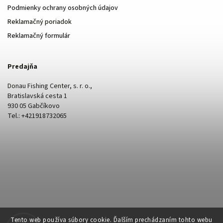
Podmienky ochrany osobných údajov
Reklamačný poriadok
Reklamačný formulár
Predajňa
Donau Fishing Center, s. r. o.,
Bratislavská cesta 1
930 05 Gabčíkovo
Tel.: +421918732065
Tento web používa súbory cookie. Ďalším prechádzaním tohto webu