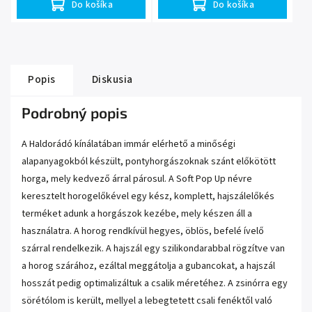
Do košíka
Do košíka
Popis
Diskusia
Podrobný popis
A Haldorádó kínálatában immár elérhető a minőségi
alapanyagokból készült, pontyhorgászoknak szánt előkötött
horga, mely kedvező árral párosul. A Soft Pop Up névre
keresztelt horogelőkével egy kész, komplett, hajszálelőkés
terméket adunk a horgászok kezébe, mely készen áll a
használatra. A horog rendkívül hegyes, öblös, befelé ívelő
szárral rendelkezik. A hajszál egy szilikondarabbal rögzítve van
a horog szárához, ezáltal meggátolja a gubancokat, a hajszál
hosszát pedig optimalizáltuk a csalik méretéhez. A zsinórra egy
sörétólom is került, mellyel a lebegtetett csali fenéktől való