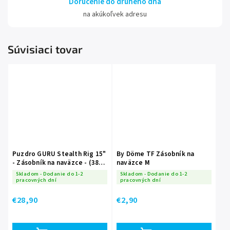
Doručenie do druhého dňa
na akúkoľvek adresu
Súvisiaci tovar
Puzdro GURU Stealth Rig 15"
By Döme TF Zásobník na
- Zásobník na naväzce - (38
naväzce M
cm)
Skladom - Dodanie do 1-2
Skladom - Dodanie do 1-2
pracovných dní
pracovných dní
€28,90
€2,90