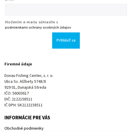
Vložením e-mailu súhlasíte s
podmienkami ochrany osobných údajov
Prihlásiť sa
Firemné údaje
Donau Fishing Center, s. r. o.
Ulica Sv. Alžbety 5748/8
929 01, Dunajská Streda
IČO: 56003617
DIČ: 2122158511
IČ DPH: SK2122158511
INFORMÁCIE PRE VÁS
Obchodné podmienky