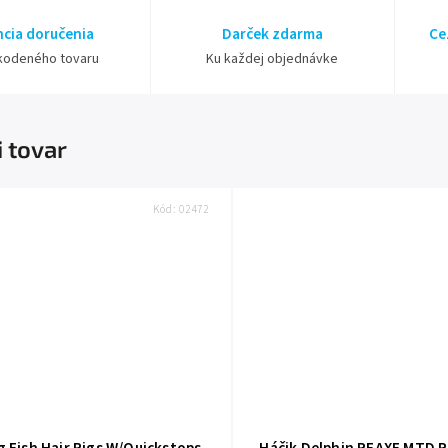
cia doručenia
Darček zdarma
Ce
kodeného tovaru
Ku každej objednávke
i tovar
Kód:
02472