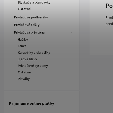
Blyskáče a plandavky
Po
Ostatné
Prívlačové podberáky
Pred
pred
Prívlačové tašky
Prívlačová bižutéria
Háčiky
Lanka
Karabinky a obratlíky
Jigové hlavy
Prívlačové systemy
Ostatné
Plaváky
Prijímame online platby