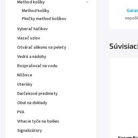
Method košíky
Garan
Method košíky
nepoš
Plničky method košíkov
Vyberač háčikov
Viazač uzlov
Súvisiac
Otvárač silikonu na pelety
Vedrá a nádoby
Rozprašovač na vodu
Nôžnice
Uteráky
Darčekové predmety
Obal na doklady
PVA
Vrhacie tyče na boilies
Signalizátory