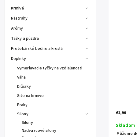
Krmivá
Nástrahy
Arómy
Tašky a púzdra
Pretekárské bedne a kreslá
Doplnky
Vymeriavacie tyčky na vzdialenosti
Váha
Držiaky
Sito na krmivo
Praky
€1,90
Silony
Silony
Skladom 
Nadväzcové silony
Môžeme do