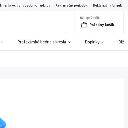
mienky ochrany osobných údajov
Reklamačný poriadok
Reklamačný formulár
Nákupný košík
Prázdny košík
Pretekárské bedne a kreslá
Doplnky
Bižut