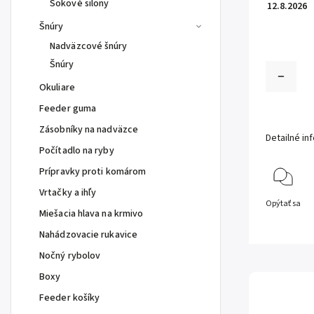
Šokové silony
12.8.2026
Šnúry
Nadväzcové šnúry
Šnúry
Okuliare
Feeder guma
Zásobníky na nadväzce
Detailné in
Počítadlo na ryby
Prípravky proti komárom
Vrtačky a ihľy
Opýtať sa
Miešacia hlava na krmivo
Nahádzovacie rukavice
Nočný rybolov
Boxy
Feeder košíky