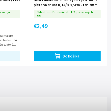
ROUND /11ks
Nevis naviazane haciky bez protihr. -
pletena snura 0,14/8 8,5cm - trn 7mm
acovných
Skladom - Dodanie do 1-2 pracovných
dní
€2,49
 najmä pre
echnikou. Pri
ógie, ktoré
Do košíka