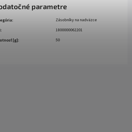
odatočné parametre
Zásobníky na nadväzce
egória
:
1800000062201
N
:
50
tnosť [g]
: