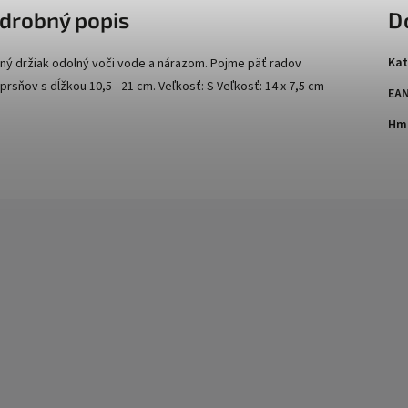
drobný popis
D
Kat
ný držiak odolný voči vode a nárazom. Pojme päť radov
prsňov s dĺžkou 10,5 - 21 cm. Veľkosť: S Veľkosť: 14 x 7,5 cm
EA
Hmo