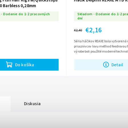
 Fish Hair Rigs W/Quickstops
Háčik Delphin REAXE MTD 
10 Barbless 0,28mm
- Dodanie do 1-2 pracovných
Skladom - Dodanie do 1-2 pr
dní
€2,16
€2,40
Séria háčikov REAXE bola vytvorená
priaznivcov lovu method feedrovou t
výrobe boli použité moderné technol
zabezpečujú vysokú pevnosť,...
Detail
Do košíka
Diskusia