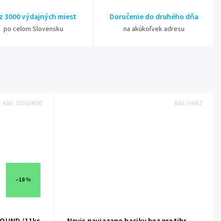
z 3000 výdajných miest
Doručenie do druhého dňa
po celom Slovensku
na akúkoľvek adresu
Kód:
101004690
Kód:
04457
–10 %