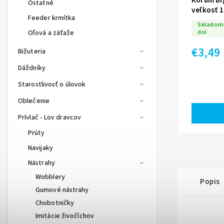
Korum Big
Ostatné
veľkosť 
Feeder krmítka
Skladom 
dní
Oľová a záťaže
€3,49
Bižuteria
Dáždníky
Starostlivosť o úlovok
Oblečenie
Prívlač - Lov dravcov
Prúty
Navijaky
Nástrahy
Wobblery
Popis
Gumové nástrahy
Chobotničky
Imitácie živočíchov