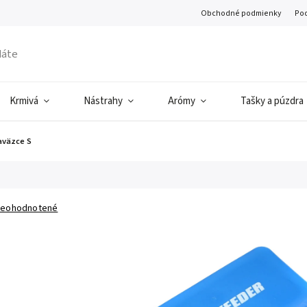
Obchodné podmienky
Pod
Krmivá
Nástrahy
Arómy
Tašky a púzdra
aväzce S
eohodnotené