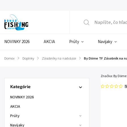
NOVINKY 2026
AKCIA
Prúty
Navijaky
Domov
/
Doplnky
/
Zásobníky na nadväzce
/
By Döme TF Zásobník na n
Značka:
By Döme
N
Kategórie
NOVINKY 2026
AKCIA
Prúty
Navijaky