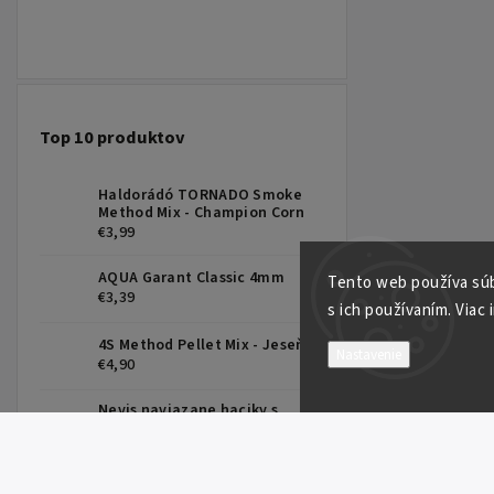
Top 10 produktov
Haldorádó TORNADO Smoke
Method Mix - Champion Corn
€3,99
AQUA Garant Classic 4mm
Tento web používa súb
€3,39
s ich používaním. Viac 
4S Method Pellet Mix - Jeseň
Nastavenie
€4,90
Nevis naviazane haciky s
protihrotom - pletena snura
0,16/6 8,5cm - trn 10mm
€1,99