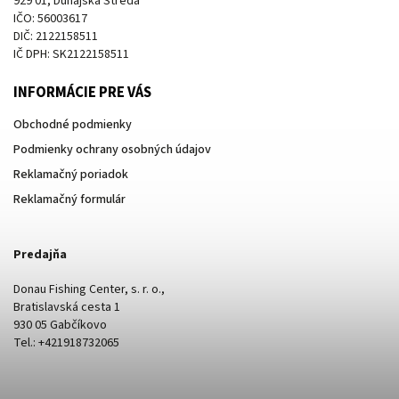
929 01, Dunajská Streda
IČO: 56003617
DIČ: 2122158511
IČ DPH: SK2122158511
INFORMÁCIE PRE VÁS
Obchodné podmienky
Podmienky ochrany osobných údajov
Reklamačný poriadok
Reklamačný formulár
Predajňa
Donau Fishing Center, s. r. o.,
Bratislavská cesta 1
930 05 Gabčíkovo
Tel.: +421918732065