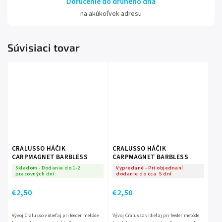
Doručenie do druhého dňa
na akúkoľvek adresu
Súvisiaci tovar
CRALUSSO HÁČIK
CRALUSSO HÁČIK
CARPMAGNET BARBLESS
CARPMAGNET BARBLESS
Skladom - Dodanie do 1-2
Vypredané - Pri objednaní
pracovných dní
dodanie do cca. 5 dní
€2,50
€2,50
Vývoj Cralusso vidieť aj pri feeder metóde
Vývoj Cralusso vidieť aj pri feeder metóde