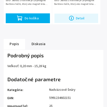
lovu! Jednou z noviniek je Carpmagnet
lovu! Jednou z noviniek je Carpmagnet
Barbless háčik, ktorý ako magnet láka
Barbless háčik, ktorý ako magnet láka
kaprov a nepustí ich počas zdolávania.
kaprov a nepustí ich počas zdolávania.
Jeden z najväčších...
Jeden z najväčších...
Do košíka
Detail
Popis
Diskusia
Podrobný popis
Veľkosť: 0,20 mm - 15,28 kg
Dodatočné parametre
Nadväzcové šnúry
Kategória
:
5991234602151
EAN
:
25
Hmotnosť [g]
: