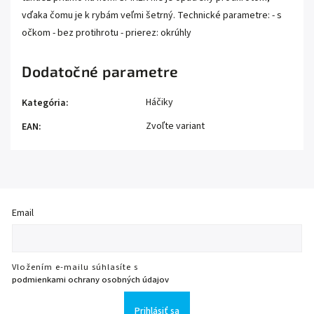
vďaka čomu je k rybám veľmi šetrný. Technické parametre: - s
očkom - bez protihrotu - prierez: okrúhly
Dodatočné parametre
Háčiky
Kategória
:
Zvoľte variant
EAN
:
Email
Vložením e-mailu súhlasíte s
podmienkami ochrany osobných údajov
Prihlásiť sa