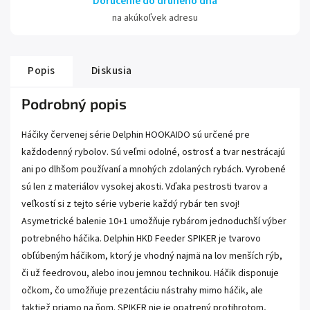
Doručenie do druhého dňa
na akúkoľvek adresu
Popis
Diskusia
Podrobný popis
Háčiky červenej série Delphin HOOKAIDO sú určené pre
každodenný rybolov. Sú veľmi odolné, ostrosť a tvar nestrácajú
ani po dlhšom používaní a mnohých zdolaných rybách. Vyrobené
sú len z materiálov vysokej akosti. Vďaka pestrosti tvarov a
veľkostí si z tejto série vyberie každý rybár ten svoj!
Asymetrické balenie 10+1 umožňuje rybárom jednoduchší výber
potrebného háčika. Delphin HKD Feeder SPIKER je tvarovo
obľúbeným háčikom, ktorý je vhodný najmä na lov menších rýb,
či už feedrovou, alebo inou jemnou technikou. Háčik disponuje
očkom, čo umožňuje prezentáciu nástrahy mimo háčik, ale
taktiež priamo na ňom. SPIKER nie je opatrený protihrotom,