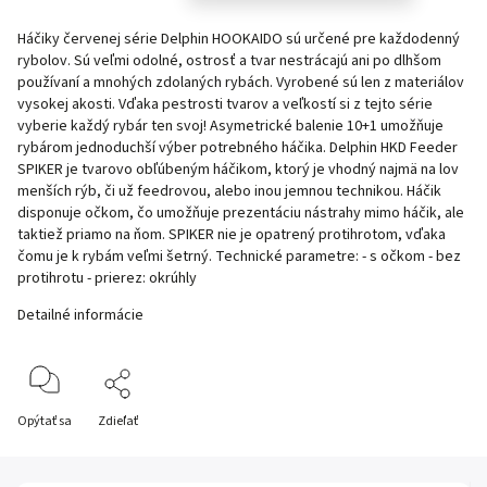
Háčiky červenej série Delphin HOOKAIDO sú určené pre každodenný
rybolov. Sú veľmi odolné, ostrosť a tvar nestrácajú ani po dlhšom
používaní a mnohých zdolaných rybách. Vyrobené sú len z materiálov
vysokej akosti. Vďaka pestrosti tvarov a veľkostí si z tejto série
vyberie každý rybár ten svoj! Asymetrické balenie 10+1 umožňuje
rybárom jednoduchší výber potrebného háčika. Delphin HKD Feeder
SPIKER je tvarovo obľúbeným háčikom, ktorý je vhodný najmä na lov
menších rýb, či už feedrovou, alebo inou jemnou technikou. Háčik
disponuje očkom, čo umožňuje prezentáciu nástrahy mimo háčik, ale
taktiež priamo na ňom. SPIKER nie je opatrený protihrotom, vďaka
čomu je k rybám veľmi šetrný. Technické parametre: - s očkom - bez
protihrotu - prierez: okrúhly
Detailné informácie
Opýtať sa
Zdieľať