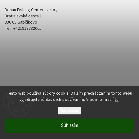
Donau Fishing Center, s. r. o.,
Bratislavská cesta 1
930 05 Gabčíkovo
Tel.: +421918732065
Tento web používa súbory cookie. Ďalším prechádzaním tohto webu
vyjadrujete súhlas s ich používaním. Viac informácií
tu
.
Nastavenie
Copyright 2026
Donau Fishing
. Všetky práva vyhradené.
Súhlasím
Vytvořil
Shoptet
| Design
Shoptak.cz