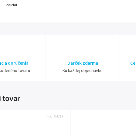
Zdieľať
cia doručenia
Darček zdarma
Ce
kodeného tovaru
Ku každej objednávke
i tovar
Kód:
04211