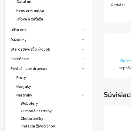
Ostatné
Opýtať sa
Feeder krmítka
Oľová a záťaže
Bižuteria
Dáždníky
Starostlivosť o úlovok
Oblečenie
Garan
nepoš
Prívlač - Lov dravcov
Prúty
Navijaky
Súvisiac
Nástrahy
Wobblery
Gumové nástrahy
Chobotničky
Imitácie živočíchov