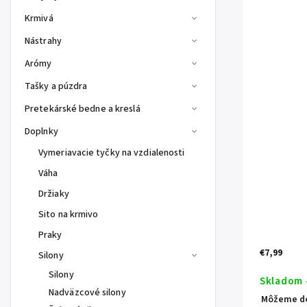
Krmivá
Nástrahy
Arómy
Tašky a púzdra
Pretekárské bedne a kreslá
Doplnky
Vymeriavacie tyčky na vzdialenosti
Váha
Držiaky
Sito na krmivo
Praky
€7,99
Silony
Silony
Skladom 
Nadväzcové silony
Môžeme do