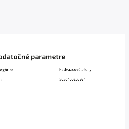
odatočné parametre
Nadväzcové silony
egória
:
5056400205984
N
: