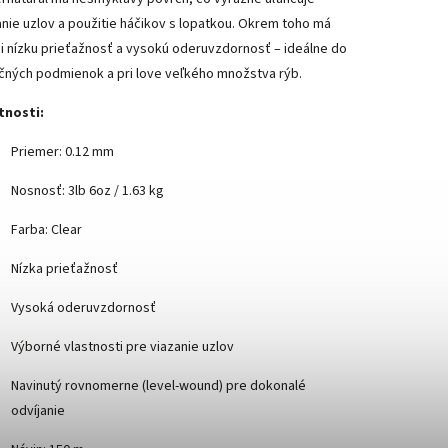
anie uzlov a použitie háčikov s lopatkou. Okrem toho má
i nízku prieťažnosť a vysokú oderuvzdornosť – ideálne do
čných podmienok a pri love veľkého množstva rýb.
tnosti:
Priemer: 0.12 mm
Nosnosť: 3lb 6oz / 1.63 kg
Farba: Clear
Nízka prieťažnosť
Vysoká oderuvzdornosť
Výborné vlastnosti pre viazanie uzlov
Navinutý rovnomerne (level-wound) pre dokonalé
odvíjanie