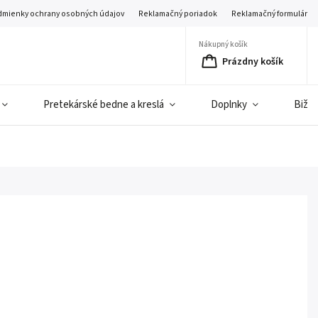
mienky ochrany osobných údajov
Reklamačný poriadok
Reklamačný formulár
Nákupný košík
Prázdny košík
Pretekárské bedne a kreslá
Doplnky
Bižut