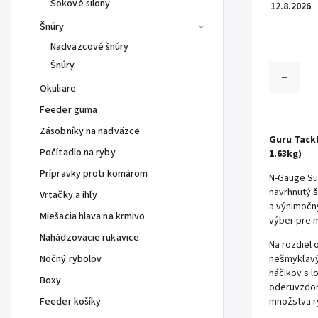
Šokové silony
12.8.2026
Šnúry
Nadväzcové šnúry
Šnúry
Okuliare
Feeder guma
Zásobníky na nadväzce
Guru Tackl
Počítadlo na ryby
1.63kg)
Prípravky proti komárom
N-Gauge Sup
navrhnutý š
Vrtačky a ihľy
a výnimočný
Miešacia hlava na krmivo
výber pre 
Nahádzovacie rukavice
Na rozdiel
Nočný rybolov
nešmykľavý 
háčikov s l
Boxy
oderuvzdor
Feeder košíky
množstva r