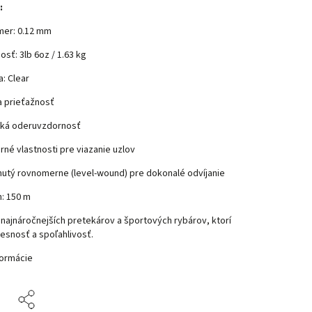
:
mer: 0.12 mm
osť: 3lb 6oz / 1.63 kg
a: Clear
a prieťažnosť
ká oderuvzdornosť
rné vlastnosti pre viazanie uzlov
nutý rovnomerne (level-wound) pre dokonalé odvíjanie
n: 150 m
 najnáročnejších pretekárov a športových rybárov, ktorí
esnosť a spoľahlivosť.
formácie