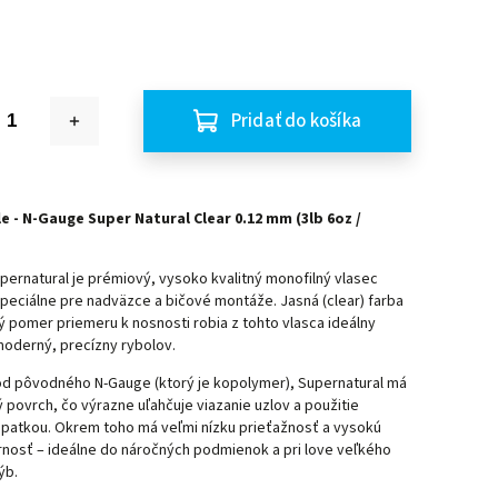
Pridať do košíka
e - N-Gauge Super Natural Clear 0.12 mm (3lb 6oz /
ernatural je prémiový, vysoko kvalitný monofilný vlasec
peciálne pre nadväzce a bičové montáže. Jasná (clear) farba
 pomer priemeru k nosnosti robia z tohto vlasca ideálny
moderný, precízny rybolov.
 od pôvodného N-Gauge (ktorý je kopolymer), Supernatural má
povrch, čo výrazne uľahčuje viazanie uzlov a použitie
opatkou. Okrem toho má veľmi nízku prieťažnosť a vysokú
nosť – ideálne do náročných podmienok a pri love veľkého
ýb.