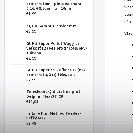
protihrotom - pletena snura
viaz
0,16/6 8,5cm - trn 10mm
€1,99
veľm
náro
AQUA Garant Classic 9mm
€3,59
Vlas
GURU Super Pellet Waggler,
veľkosť 12 (bez protihrotu/oký)
10ks/bal.
€2,99
GURU Super XS Veľkosť 12 (Bez
protihrotu/Oči) 10ks/bal.
€2,99
Teleskopický držiak na prút
Delphin FlexiSTICK
€13,95
In-Line Flat Method Feeder -
veľký 60G
€3,49