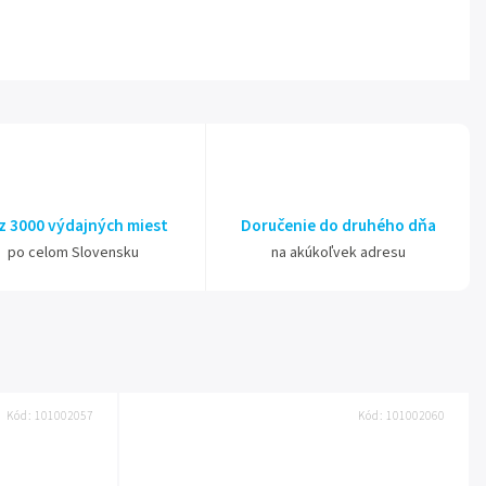
z 3000 výdajných miest
Doručenie do druhého dňa
po celom Slovensku
na akúkoľvek adresu
Kód:
101002057
Kód:
101002060