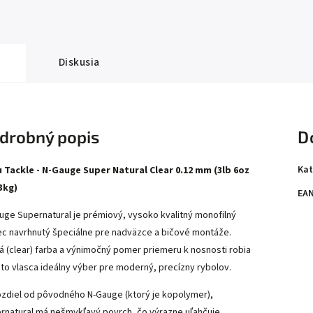
Diskusia
drobný popis
D
Kat
 Tackle - N-Gauge Super Natural Clear 0.12 mm (3lb 6oz
63kg)
EA
uge Supernatural je prémiový, vysoko kvalitný monofilný
ec navrhnutý špeciálne pre nadväzce a bičové montáže.
á (clear) farba a výnimočný pomer priemeru k nosnosti robia
hto vlasca ideálny výber pre moderný, precízny rybolov.
ozdiel od pôvodného N-Gauge (ktorý je kopolymer),
rnatural má nešmykľavý povrch, čo výrazne uľahčuje