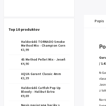
Popis
Top 10 produktov
Haldorádó TORNADO Smoke
Po
Method Mix - Champion Corn
€3,99
Guru
4S Method Pellet Mix - Jeseň
/ 1.
€4,90
N-Ga
AQUA Garant Classic 4mm
€3,39
vlas
Jasn
Haldorádó Catfish Pop Up
z to
Bloody - Halibut Extra
€9,69
Na r
Nevis naviazane haciky s
Supe