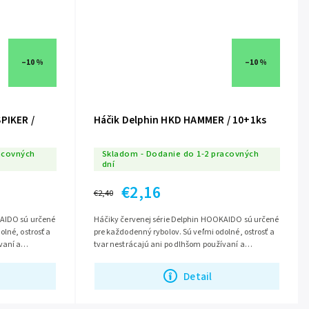
–10 %
–10 %
PIKER /
Háčik Delphin HKD HAMMER / 10+1ks
acovných
Skladom - Dodanie do 1-2 pracovných
dní
€2,16
€2,40
KAIDO sú určené
Háčiky červenej série Delphin HOOKAIDO sú určené
lné, ostrosť a
pre každodenný rybolov. Sú veľmi odolné, ostrosť a
vaní a
tvar nestrácajú ani po dlhšom používaní a
é...
mnohých zdolaných rybách. Vyrobené...
Detail