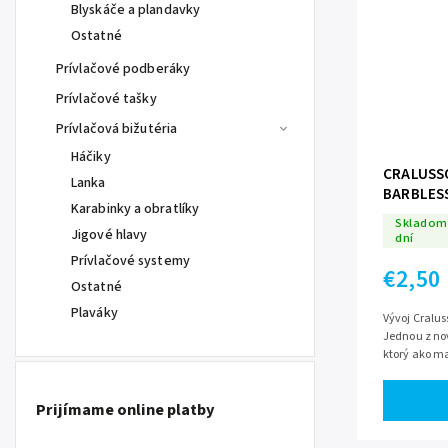
Blyskáče a plandavky
Ostatné
Prívlačové podberáky
Prívlačové tašky
Prívlačová bižutéria
Háčiky
CRALUSS
Lanka
BARBLES
Karabinky a obratlíky
Skladom 
Jigové hlavy
dní
Prívlačové systemy
€2,50
Ostatné
Plaváky
Vývoj Craluss
Jednou z no
ktorý ako ma
zdolávania. 
Prijímame online platby