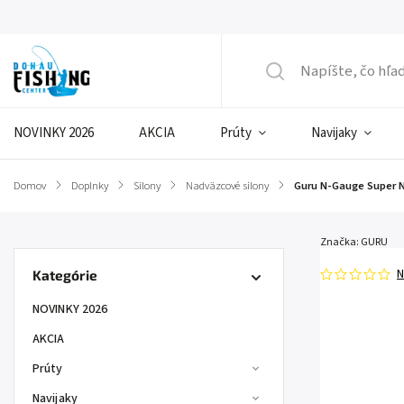
NOVINKY 2026
AKCIA
Prúty
Navijaky
Domov
/
Doplnky
/
Silony
/
Nadväzcové silony
/
Guru N-Gauge Super 
Značka:
GURU
N
Kategórie
NOVINKY 2026
AKCIA
Prúty
Navijaky