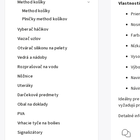
Method košíky
Vlastnosti
Method košíky
Prie
Plničky method košíkov
Nosn
Vyberač háčikov
Farb
Viazač uzlov
Nízk
Otvárač silikonu na pelety
Vyso
Vedrá a nádoby
Rozprašovač na vodu
Výbo
Nôžnice
Navi
Uteráky
Návi
Darčekové predmety
Ideálny pre
Obal na doklady
vyžadujú pr
PVA
Detailné in
Vrhacie tyče na boilies
Signalizátory