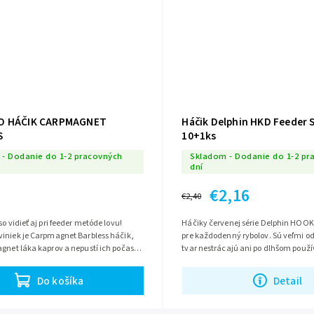
O HÁČIK CARPMAGNET
Háčik Delphin HKD Feeder S
S
10+1ks
- Dodanie do 1-2 pracovných
Skladom - Dodanie do 1-2 pr
dní
€2,16
€2,40
o vidieť aj pri feeder metóde lovu!
Háčiky červenej série Delphin HOO
viniek je Carpmagnet Barbless háčik,
pre každodenný rybolov. Sú veľmi odo
gnet láka kaprov a nepustí ich počas
tvar nestrácajú ani po dlhšom použí
Jeden z najväčších...
mnohých zdolaných rybách. Vyroben
Do košíka
Detail