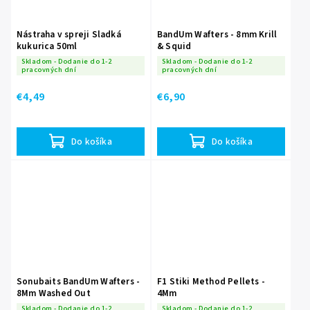
Nástraha v spreji Sladká
BandUm Wafters - 8mm Krill
kukurica 50ml
& Squid
Skladom - Dodanie do 1-2
Skladom - Dodanie do 1-2
pracovných dní
pracovných dní
€4,49
€6,90
Do košíka
Do košíka
Sonubaits BandUm Wafters -
F1 Stiki Method Pellets -
8Mm Washed Out
4Mm
Skladom - Dodanie do 1-2
Skladom - Dodanie do 1-2