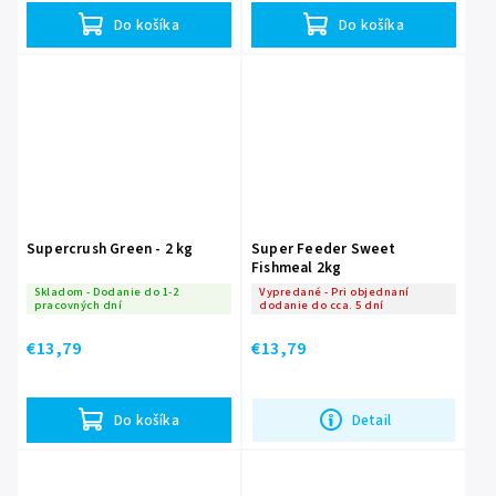
Do košíka
Do košíka
Supercrush Green - 2 kg
Super Feeder Sweet
Fishmeal 2kg
Skladom - Dodanie do 1-2
Vypredané - Pri objednaní
pracovných dní
dodanie do cca. 5 dní
€13,79
€13,79
Do košíka
Detail