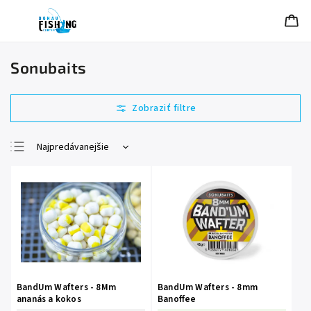
Sonubaits
Najpredávanejšie
Najlacnejšie
Najdrahšie
Abecedne
BandUm Wafters - 8Mm
BandUm Wafters - 8mm
ananás a kokos
Banoffee