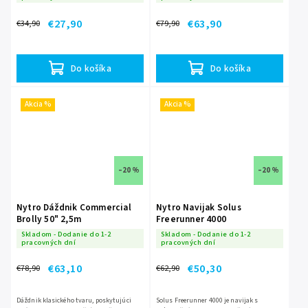
€27,90
€63,90
€34,90
€79,90
Do košíka
Do košíka
Akcia %
Akcia %
–20 %
–20 %
Nytro Dáždnik Commercial
Nytro Navijak Solus
Brolly 50" 2,5m
Freerunner 4000
Skladom - Dodanie do 1-2
Skladom - Dodanie do 1-2
pracovných dní
pracovných dní
€63,10
€50,30
€78,90
€62,90
Dáždnik klasického tvaru, poskytujúci
Solus Freerunner 4000 je navijak s