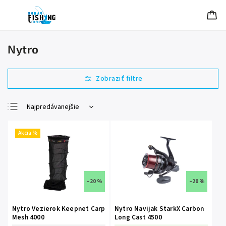
Nytro
Najpredávanejšie
Najlacnejšie
Akcia %
Najdrahšie
Abecedne
–20 %
–20 %
Nytro Vezierok Keepnet Carp
Nytro Navijak StarkX Carbon
Mesh 4000
Long Cast 4500