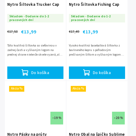
Nytro Šiltovka Trucker Cap
Nytro Šiltovka Fishing Cap
Skladom - Dodanie do 1-2
Skladom - Dodanie do 1-2
pracovných dní
pracovných dní
€13,99
€13,99
€17,50
€17,49
Táto kvalitná šiltovka so sieťovinou v
Vysoko kvalitná baseballová šiltovka z
zadnej časti a vyšívaným logom na
bavlneného kepru s päťradovým
prednej strane nielenže skvele vyzerá, ale
prešívaným šiltom a vyšívaným logom
hlavne vám v lete pomôže zachovať si
Nytro na prednej strane. Vlastnosti: •
chladnú hlavu za každých...
Vysoko kvalitná šesťpanelová...
Do košíka
Do košíka
Akcia %
Akcia %
–19 %
–20 %
Nytro Pásky na prúty
Nytro Obal na špičky Sublime