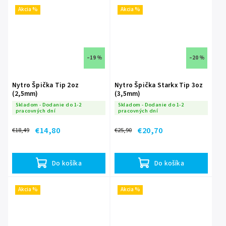
Akcia %
Akcia %
–19 %
–20 %
Nytro Špička Tip 2oz
Nytro Špička Starkx Tip 3oz
(2,5mm)
(3,5mm)
Skladom - Dodanie do 1-2
Skladom - Dodanie do 1-2
pracovných dní
pracovných dní
€14,80
€20,70
€18,49
€25,90
Do košíka
Do košíka
Akcia %
Akcia %