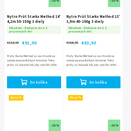
–20 %
–20 %
Nytro Prút Starkx Method 14'
Nytro Prút Starkx Method 13'
4,2m 50-150g 3 diely
3,9m 40-100g 3 diely
Skladom - Dodanie do 1-2
Skladom - Dodanie do 1-2
pracovných dní
pracovných dní
€91,90
€83,90
€114,90
€104,90
Prúty Starkx Method sú navrhnuté na
Prúty Starkx Method sú navrhnuté na
nahadzovanie ťažkých kŕmidiel. Tieto
nahadzovanie ťažkých kŕmidiel. Tieto
prúty sú stavané tak, aby vydržali dlhé
prúty sú stavané tak, aby vydržali dlhé
hody a zdolávanie veľkých rýb a sú určené
hody a zdolávanie veľkých rýb a sú určené
pre lov na veľkých...
pre lov na veľkých...
Do košíka
Do košíka
Akcia %
Akcia %
–20 %
–20 %