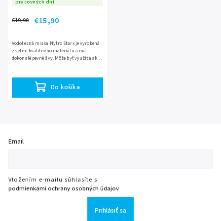
pracovných dní
€15,90
€19,90
Vodotesná miska Nytro Starx je vyrobená
z veľmi kvalitného materiálu a má
dokonalé pevné švy. Môže byť využitá ako
na prechovávanie vašej nástrah, tak aj na
uloženie rybárskeho...
Do košíka
Email
Vložením e-mailu súhlasíte s
podmienkami ochrany osobných údajov
Prihlásiť sa