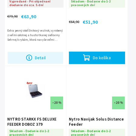
Vypredané - Pri objednaní
Skladom - Dodanie do 1-2
dodanie do cca. 5 dní
pracovných dní
€63,90
€79,90
€51,90
€64,90
Extra pevný obdĺžnikový vezírok, vyrobený
z veľmi odolnej a husto tkanej sieťoviny
šetrnej k rybám, ktorá navyše veľmi
rýchlo schne. Vezierok je vybavený
zámkom a nastaviteľným...
Detail
Do košíka
–20 %
–20 %
NYTRO STARKX FS DELUXE
Nytro Navijak Solus Distance
FEEDER DOBOZ 379
Feeder
Skladom - Dodanie do 1-2
Skladom - Dodanie do 1-2
pracovných dní
pracovných dní