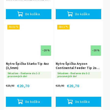
slnku. Vaše kŕmenie a vybavenie tak budú
vždy dokonale...
Do košíka
Do košíka
Akcia %
Akcia %
–20 %
–20 %
Nytro Špička Starkx Tip 4oz
Nytro Špička Aryzon
(3,5mm)
Continental Feeder Tip 2oz
(3,4mm)
Skladom - Dodanie do 1-2
Skladom - Dodanie do 1-2
pracovných dní
pracovných dní
€20,70
€20,70
€25,90
€25,90
Do košíka
Do košíka