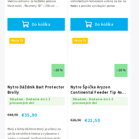
ideálnu ochranu za každého počasia.
voľnobežným kolieskom určený na lov na
Vlastnosti: - Rozmery: 50" / 250 cm -
feeder a ponúka vynikajúci pomer
Materiál nylon 210D - Oceľové rebrá -
cena/výkon. Veľkosť 4000 je vhodná pre
Klasický tvar dáždnika -...
väčšinu feederových a...
Do košíka
Do košíka
Akcia %
Akcia %
–20 %
–20 %
Nytro Dáždnik Bait Protector
Nytro Špička Aryzon
Brolly
Continental Feeder Tip 4oz
(3,4mm)
Skladom - Dodanie do 1-2
Skladom - Dodanie do 1-2
pracovných dní
pracovných dní
€35,90
€44,90
€21,50
€26,90
Malý a ľahký dáždnik ktorý je určený na
udržanie vášho kŕmenia a vybavenia v
suchu a zároveň zaisťuje ochranu proti