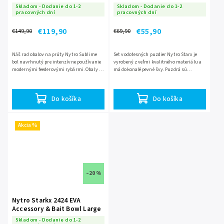
nádoba set
Skladom - Dodanie do 1-2
Skladom - Dodanie do 1-2
pracovných dní
pracovných dní
€119,90
€55,90
€149,90
€69,90
Náš rad obalov na prúty Nytro Sublime
Set vodotesných puzdier Nytro Starx je
bol navrhnutý pre intenzívne používanie
vyrobený z veľmi kvalitného materiálu a
modernými feederovými rybármi. Obaly sú
má dokonalé pevné švy. Puzdrá sú
praktické, skvele vyzerajú a vďaka
primárne určené na uloženie vášho
použitým materiálom sú...
rybárskeho vybavenia a...
Do košíka
Do košíka
Akcia %
–20 %
Nytro Starkx 2424 EVA
Accessory & Bait Bowl Large
Skladom - Dodanie do 1-2