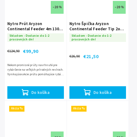
–20 %
–20 %
Nytro Prút Aryzon
Nytro Špička Aryzon
Continental Feeder 4m 130g
Continental Feeder Tip 2oz
3 diely
(3,4mm)
Skladom - Dodanie do 1-2
Skladom - Dodanie do 1-2
pracovných dní
pracovných dní
€99,90
€124,90
€21,50
€26,90
Nekompromisné prúty navrhnuté pre
rybárčenie na veľkých prírodných revíroch.
Vynikajúce akcie prútu pomáhajúce rybári
nahadzovať ďalej a presnejšie, pri
zachovaní super akcie...
Do košíka
Do košíka
Akcia %
Akcia %