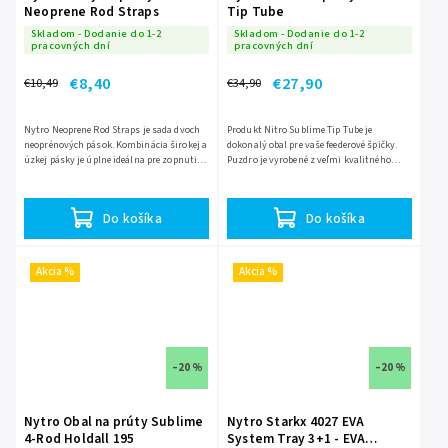
Neoprene Rod Straps
Tip Tube
Skladom - Dodanie do 1-2
Skladom - Dodanie do 1-2
pracovných dní
pracovných dní
€8,40
€27,90
€10,49
€34,90
Nytro Neoprene Rod Straps je sada dvoch
Produkt Nitro Sublime Tip Tube je
neoprénových pások. Kombinácia širokej a
dokonalý obal pre vaše feederové špičky.
úzkej pásky je úplne ideálna pre zopnutie
Puzdro je vyrobené z veľmi kvalitného
dvoch alebo trojdielnych prútov. Sú
materiálu, vnútro je z tvrdého plastu a je
vyrobené z vysoko...
rozdelený na dve...
Do košíka
Do košíka
Akcia %
Akcia %
–20 %
–20 %
Nytro Obal na prúty Sublime
Nytro Starkx 4027 EVA
4-Rod Holdall 195
System Tray 3+1 - EVA