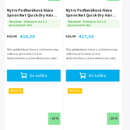
Nytro Podberáková hlava
Nytro Podberáková hlava
Spoon Net Quick-Dry Hair
Spoon Net Quick-Dry Hair
Mesh 50cm
Mesh 40cm
Skladom - Dodanie do 1-2
Skladom - Dodanie do 1-2
pracovných dní
pracovných dní
€18,30
€17,50
€22,90
€21,90
Táto podberáková hlava z rýchloschnúcej
Táto podberáková hlava z rýchloschnúcej
sieťoviny je tvorená 2,5 mm
sieťoviny je tvorená 2,5 mm
šesťuholníkmi a je tak ideálna pre rybolov
šesťuholníkmi a je tak ideálna pre rybolov
s vlasovými náväzcami. Jemná sieťovina
s vlasovými náväzcami. Jemná sieťovina
zabraňuje zamotaniu náväzca...
zabraňuje zamotaniu náväzca...
Do košíka
Do košíka
Akcia %
Akcia %
–20 %
–20 %