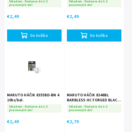
Skladom - Dodanie do 1-2
Skladom - Dodanie do 1-2
pracovných dní
pracovných dní
€2,49
€2,49
Do košíka
Do košíka
MARUTO HÁČIK 8355BD-BN 4
MARUTO HÁČIK 8346BL
10ks/bal.
BARBLESS HC FORGED BLACK
NICKEL 14 10ks/bal.
Skladom - Dodanie do 1-2
Skladom - Dodanie do 1-2
pracovných dní
pracovných dní
€2,49
€2,79