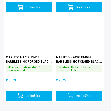
Do košíka
Do košíka
MARUTO HÁČIK 8346BL
MARUTO HÁČIK 8346BL
BARBLESS HC FORGED BLACK
BARBLESS HC FORGED BLACK
NICKEL 12 10ks/bal.
NICKEL 10 10ks/bal.
Skladom - Dodanie do 1-2
Skladom - Dodanie do 1-2
pracovných dní
pracovných dní
€2,79
€2,79
Do košíka
Do košíka