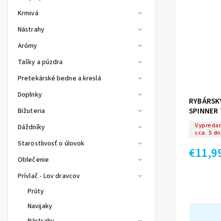
Krmivá
Nástrahy
Arómy
Tašky a púzdra
Pretekárské bedne a kreslá
Doplnky
RYBÁRSK
SPINNER 
Bižuteria
Vypredan
Dáždníky
cca. 5 dn
Starostlivosť o úlovok
€11,9
Oblečenie
Prívlač - Lov dravcov
Prúty
Navijaky