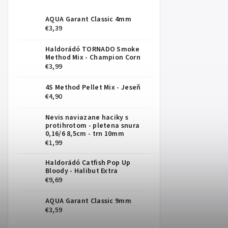
AQUA Garant Classic 4mm
€3,39
Haldorádó TORNADO Smoke
Method Mix - Champion Corn
€3,99
4S Method Pellet Mix - Jeseň
€4,90
Nevis naviazane haciky s
protihrotom - pletena snura
0,16/6 8,5cm - trn 10mm
€1,99
Haldorádó Catfish Pop Up
Bloody - Halibut Extra
€9,69
AQUA Garant Classic 9mm
€3,59