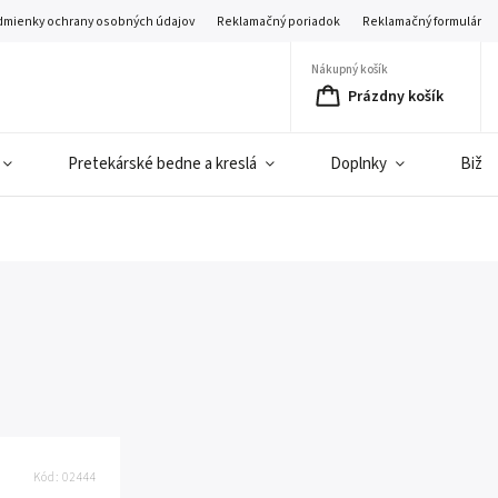
mienky ochrany osobných údajov
Reklamačný poriadok
Reklamačný formulár
Nákupný košík
Prázdny košík
Pretekárské bedne a kreslá
Doplnky
Bižut
Kód:
02444