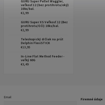
GURU Super Pellet Waggler,
veľkosť 12 (bez protihrotu/oký)
10ks/bal.
€2,99
GURU Super XS Veľkosť 12 (Bez
protihrotu/Oči) 10ks/bal.
€2,99
Teleskopický držiak na prút
Delphin FlexiSTICK
€13,95
In-Line Flat Method Feeder -
veľký 60G
€3,49
Email
Firemné údaje