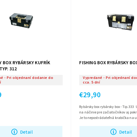
Y BOX RYBÁRSKY KUFRÍK
FISHING BOX RYBÁRSKY BOX
TYP. 312
é - Pri objednaní dodanie do
Vypredané - Pri objednaní do
í
cca. 5 dní
9
€29,90
Rybársky box rybársky box - Tip.333
na náčinie pre začiatočníkov aj pokr
Je to nepostrádateľná krabička na u
všetkého potrebného...
Detail
Detail