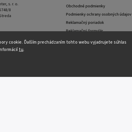
er, s. r. o.
Obchodné podmienky
 5748/8
Podmienky ochrany osobných údajov
 Streda
Reklamačný poriadok
Reklamačný formulár
8511
ory cookie. Ďalším prechádzaním tohto webu vyjadrujete súhlas
informácií
tu
.
Copyright 2026
Donau Fishing
. Všetky práva vyhradené.
Vytvořil
Shoptet
| Design
Shoptak.cz