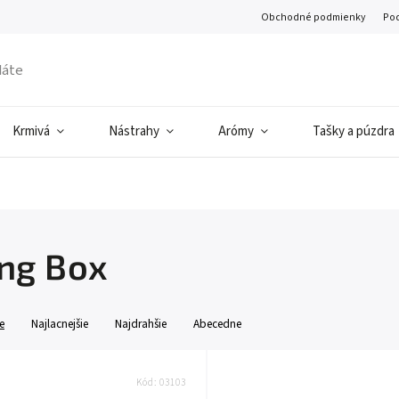
Obchodné podmienky
Pod
Krmivá
Nástrahy
Arómy
Tašky a púzdra
ing Box
e
Najlacnejšie
Najdrahšie
Abecedne
Kód:
03103