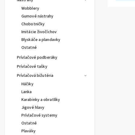
Nástrahy
Wobblery
Gumové nástrahy
Chobotničky
Imitácie živočíchov
Blyskáče a plandavky
Ostatné
Prívlačové podberáky
Prívlačové tašky
Prívlačová bižutéria
Háčiky
Lanka
Karabinky a obratlíky
Jigové hlavy
Prívlačové systemy
Ostatné
Plaváky