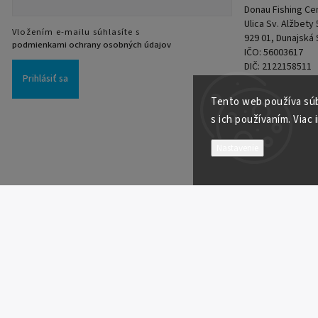
Donau Fishing Cent
Ulica Sv. Alžbety
Vložením e-mailu súhlasíte s
929 01, Dunajská
podmienkami ochrany osobných údajov
IČO: 56003617
DIČ: 2122158511
Prihlásiť sa
IČ DPH: SK212215
Tento web používa súb
s ich používaním. Viac 
Nastavenie