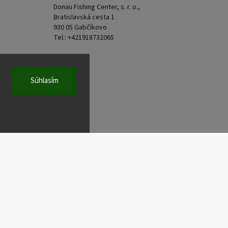
Donau Fishing Center, s. r. o.,
Bratislavská cesta 1
930 05 Gabčíkovo
Tel.: +421918732065
Súhlasím