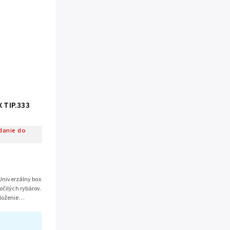
 TIP.333
danie do
 Univerzálny box
očilých rybárov.
loženie