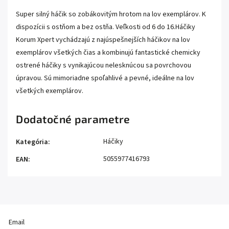
Super silný háčik so zobákovitým hrotom na lov exemplárov. K
dispozícii s ostňom a bez ostňa. Veľkosti od 6 do 16.Háčiky
Korum Xpert vychádzajú z najúspešnejších háčikov na lov
exemplárov všetkých čias a kombinujú fantastické chemicky
ostrené háčiky s vynikajúcou nelesknúcou sa povrchovou
úpravou. Sú mimoriadne spoľahlivé a pevné, ideálne na lov
všetkých exemplárov.
Dodatočné parametre
Háčiky
Kategória
:
5055977416793
EAN
:
Email