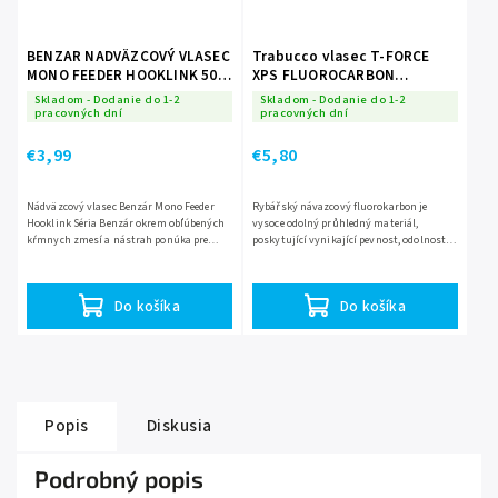
BENZAR NADVÄZCOVÝ VLASEC
Trabucco vlasec T-FORCE
MONO FEEDER HOOKLINK 50M
XPS FLUOROCARBON
0,18 mm
25m|Varianta: 0,16mm
Skladom - Dodanie do 1-2
Skladom - Dodanie do 1-2
pracovných dní
pracovných dní
€3,99
€5,80
Nádväzcový vlasec Benzár Mono Feeder
Rybářský návazcový fluorokarbon je
Hooklink Séria Benzár okrem obľúbených
vysoce odolný průhledný materiál,
kŕmnych zmesí a nástrah ponúka pre
poskytující vynikající pevnost, odolnost
rybárov i viacero kvalitných pomôcok,
vůči opotřebení a neviditelnost ve vodě.
napríklad aj do závodných...
Do košíka
Do košíka
Popis
Diskusia
Podrobný popis