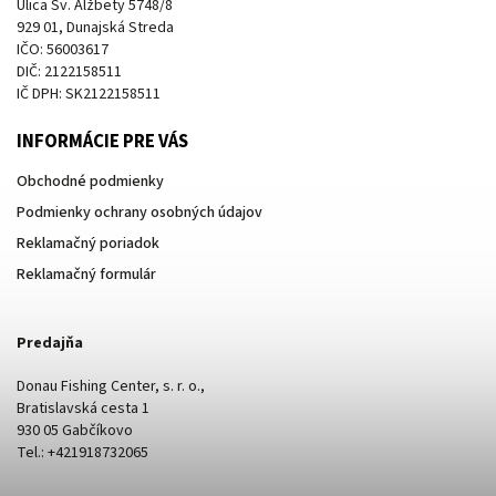
Ulica Sv. Alžbety 5748/8
929 01, Dunajská Streda
IČO: 56003617
DIČ: 2122158511
IČ DPH: SK2122158511
INFORMÁCIE PRE VÁS
Obchodné podmienky
Podmienky ochrany osobných údajov
Reklamačný poriadok
Reklamačný formulár
Predajňa
Donau Fishing Center, s. r. o.,
Bratislavská cesta 1
930 05 Gabčíkovo
Tel.: +421918732065