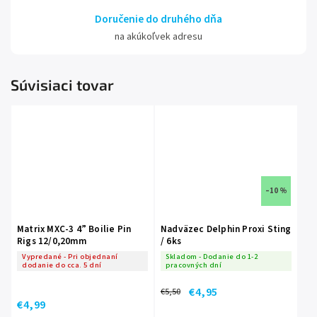
Doručenie do druhého dňa
na akúkoľvek adresu
Súvisiaci tovar
–10 %
Matrix MXC-3 4” Boilie Pin
Nadväzec Delphin Proxi Sting
Rigs 12/0,20mm
/ 6ks
Vypredané - Pri objednaní
Skladom - Dodanie do 1-2
dodanie do cca. 5 dní
pracovných dní
€4,95
€5,50
€4,99