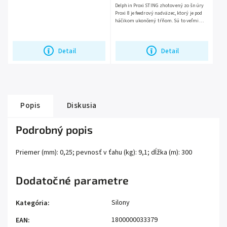
Delphin Proxi STING zhotovený zo šnúry
Proxi 8 je feedrový nadväzec, ktorý je pod
háčikom ukončený tŕňom. Sú to veľmi
praktické hotové nadväzce, ktoré umožnia
rybárom okamžitý...
Detail
Detail
Popis
Diskusia
Podrobný popis
Priemer (mm): 0,25; pevnosť v ťahu (kg): 9,1; dĺžka (m): 300
Dodatočné parametre
Silony
Kategória
:
1800000033379
EAN
: