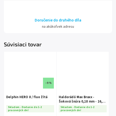
Doručenie do druhého dňa
na akúkoľvek adresu
Súvisiaci tovar
–9 %
Delphin HERO 8 / fluo žltá
Haldorádó Max Braxx -
Šoková šnúra 0,18 mm - 16,48
kg
Skladom - Dodanie do 1-2
Skladom - Dodanie do 1-2
pracovných dní
pracovných dní