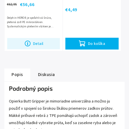
€56,66
€62,95
€4,49
Delphin HERO 8 je spoľahlivá šnúra,
pletená zo 8 PE mikrovlákien.
Systematickým pletením vlákien je
dosiahnutá výborná nosnosť šnúry,
takmer nulová prieťažnosť a omnoho...
Detail
Do košíka
Popis
Diskusia
Podrobný popis
Opierka Butt Gripper je mimoriadne univerzálna a možno ju
použiť v spojení so širokou škálou priemerov zadkov prútov.
Mäkké priľnavé rebrá z TPE pomáhajú uchopiť zadok a zároveň
umožňujú hladké vybratie prúta, keď sa zasekne ryba alebo je