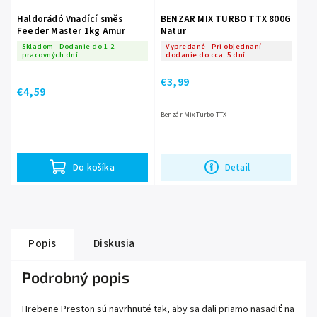
Haldorádó Vnadící směs
BENZAR MIX TURBO TTX 800G
Feeder Master 1kg Amur
Natur
Skladom - Dodanie do 1-2
Vypredané - Pri objednaní
pracovných dní
dodanie do cca. 5 dní
€3,99
€4,59
Benzár Mix Turbo TTX
...
Detail
Do košíka
Popis
Diskusia
Podrobný popis
Hrebene Preston sú navrhnuté tak, aby sa dali priamo nasadiť na