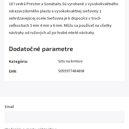
18 l vedrá Preston a Sonubaits.Sú vyrobené z vysokokvalitného
nárazuvzdorného plastu a vysokokvalitnej sieťoviny z
nehrdzavejúcej ocele.Sieťovina je k dispozícii v troch
veľkostiach 3 mm 4 mm a 6 mm. Môžu sa používať na všetky
nástrahy od ružových až po hrubé mleté nástrahy.
Dodatočné parametre
Sito na krmivo
Kategória
:
5055977484808
EAN
:
Email