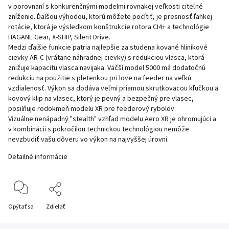
v porovnaní s konkurenčnými modelmi rovnakej veľkosti citeľné
zníženie. Ďalšou výhodou, ktorú môžete pocítiť, je presnosť ľahkej
rotácie, ktorá je výsledkom konštrukcie rotora CI4+ a technológie
HAGANE Gear, X-SHIP, Silent Drive.
Medzi ďalšie funkcie patria najlepšie za studena kované hliníkové
cievky AR-C (vrátane náhradnej cievky) s redukciou vlasca, ktorá
znižuje kapacitu vlasca navijaka. Väčší model 5000 má dodatočnú
redukciu na použitie s pletenkou pri love na feeder na veľkú
vzdialenosť. Výkon sa dodáva veľmi priamou skrutkovacou kľučkou a
kovový klip na vlasec, ktorý je pevný a bezpečný pre vlasec,
posilňuje rodokmeň modelu XR pre feederový rybolov.
Vizuálne nenápadný "stealth" vzhľad modelu Aero XR je ohromujúci a
v kombinácii s pokročilou technickou technológiou nemôže
nevzbudiť vašu dôveru vo výkon na najvyššej úrovni.
Detailné informácie
Opýtať sa
Zdieľať