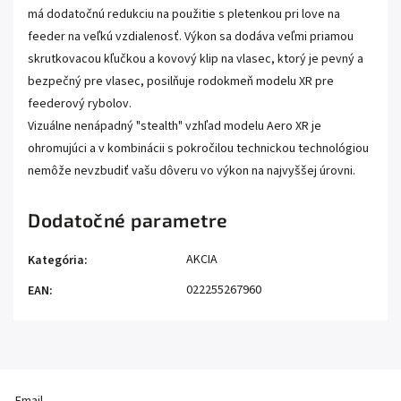
má dodatočnú redukciu na použitie s pletenkou pri love na
feeder na veľkú vzdialenosť. Výkon sa dodáva veľmi priamou
skrutkovacou kľučkou a kovový klip na vlasec, ktorý je pevný a
bezpečný pre vlasec, posilňuje rodokmeň modelu XR pre
feederový rybolov.
Vizuálne nenápadný "stealth" vzhľad modelu Aero XR je
ohromujúci a v kombinácii s pokročilou technickou technológiou
nemôže nevzbudiť vašu dôveru vo výkon na najvyššej úrovni.
Dodatočné parametre
AKCIA
Kategória
:
022255267960
EAN
:
Email