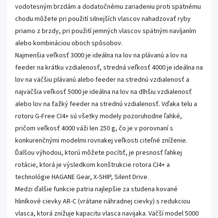
vodotesným brzdám a dodatočnému zariadeniu proti spätnému
chodu môžete pri použití silnejších vlascov nahadzovať ryby
priamo z brzdy, pri použití jemných vlascov spätným navíjaním
alebo kombináciou oboch spôsobov.
Najmenšia veľkosť 3000 je ideálna na lov na plávanú a lov na
feeder na krátku vzdialenosť, stredná veľkosť 4000 je ideálna na
lov na väčšiu plávanú alebo feeder na strednú vzdialenosť a
najväčšia veľkosť 5000 je ideálna na lov na dlhšiu vzdialenosť
alebo lov na ťažký feeder na strednú vzdialenosť. Vďaka telu a
rotoru G-Free CI4+ sú všetky modely pozoruhodne ľahké,
pričom veľkosť 4000 váži len 250 g, čo je v porovnaní s
konkurenčnými modelmi rovnakej veľkosti citeľné zníženie.
Ďalšou výhodou, ktorú môžete pocítiť, je presnosť ľahkej
rotácie, ktorá je výsledkom konštrukcie rotora CI4+ a
technológie HAGANE Gear, X-SHIP, Silent Drive.
Medzi ďalšie funkcie patria najlepšie za studena kované
hliníkové cievky AR-C (vrátane náhradnej cievky) s redukciou
vlasca, ktorá znižuje kapacitu vlasca navijaka. Väčší model 5000