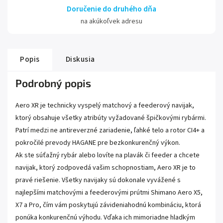
Doručenie do druhého dňa
na akúkoľvek adresu
Popis
Diskusia
Podrobný popis
Aero XR je technicky vyspelý matchový a feederový navijak,
ktorý obsahuje všetky atribúty vyžadované špičkovými rybármi.
Patrí medzi ne antireverzné zariadenie, ľahké telo a rotor CI4+ a
pokročilé prevody HAGANE pre bezkonkurenčný výkon.
Ak ste súťažný rybár alebo lovíte na plavák či feeder a chcete
navijak, ktorý zodpovedá vašim schopnostiam, Aero XR je to
pravé riešenie. Všetky navijaky sú dokonale vyvážené s
najlepšími matchovými a feederovými prútmi Shimano Aero X5,
X7 a Pro, čím vám poskytujú závideniahodnú kombináciu, ktorá
ponúka konkurenčnú výhodu. Vďaka ich mimoriadne hladkým