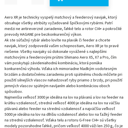
Aero XR je technicky vyspelý matchový a feederový navijak, ktorý
obsahuje všetky atribúty vyžadované špičkovými rybármi. Patrí
medzi ne antireverzné zariadenie, ľahké telo a rotor CI4+ a pokročilé
prevody HAGANE pre bezkonkurenčný výkon.
Ak ste súťažný rybár alebo lovíte na plavák či feeder a chcete
navijak, ktorý zodpovedá vašim schopnostiam, Aero XR je to pravé
riešenie. Všetky navijaky sú dokonale vyvážené s najlepšími
matchovými a feederovými prútmi Shimano Aero X5, X7 a Pro, čím
vám poskytujú závideniahodnú kombináciu, ktorá ponúka
konkurenčnú výhodu. Vďaka ich mimoriadne hladkým vodotesným
brzdám a dodatočnému zariadeniu proti spätnému chodu môžete pri
použití silnejších vlascov nahadzovať ryby priamo z brzdy, pri použití
jemných vlascov spätným navíjaním alebo kombináciou oboch
spôsobov.
Najmenšia veľkosť 3000 je ideálna na lov na plávanú a lov na feeder na
krátku vzdialenosť, stredná veľkosť 4000 je ideálna na lov na väčšiu
plávanú alebo feeder na strednú vzdialenosť a najväčšia veľkosť
5000 je ideálna na lov na dlhšiu vzdialenosť alebo lov na ťažký feeder
na strednú vzdialenosť. Vďaka telu a rotoru G-Free CI4+ sú všetky
modely pozoruhodne ľahké, pričom veľkosť 4000 váži len 250 g, čo je