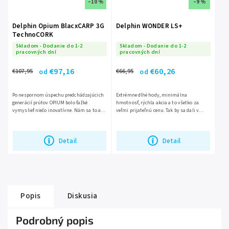
–10 %
–9 %
Delphin Opium BlacxCARP 3G
Delphin WONDER LS+
TechnoCORK
Skladom - Dodanie do 1-2
Skladom - Dodanie do 1-2
pracovných dní
pracovných dní
€97,16
€60,26
€107,95
€66,95
od
od
Po nespornom úspechu predchádzajúcich
Extrémne dlhé hody, minimálna
generácií prútov OPIUM bolo ťažké
hmotnosť, rýchla akcia a to všetko za
vymyslieť niečo inovatívne. Nám sa to ale
veľmi prijateľnú cenu. Tak by sa dali v
podarilo s modelom 3G, ktorý si určite
krátkosti charakterizovať najdôležitejšie
podmaní veľké množstvo...
vlastnosti prútu Delphin...
Detail
Detail
Popis
Diskusia
Podrobný popis