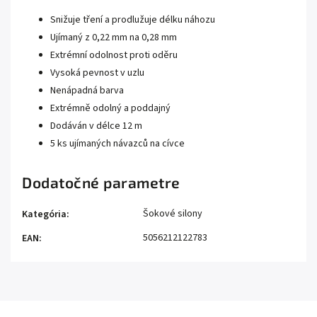
Snižuje tření a prodlužuje délku náhozu
Ujímaný z 0,22 mm na 0,28 mm
Extrémní odolnost proti oděru
Vysoká pevnost v uzlu
Nenápadná barva
Extrémně odolný a poddajný
Dodáván v délce 12 m
5 ks ujímaných návazců na cívce
Dodatočné parametre
Šokové silony
Kategória
:
5056212122783
EAN
: