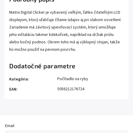
Matrix Digital Clicker je vybavený veľkým, ľahko čitateľným LCD
displejom, ktorý uľahčuje čítanie údajov aj pri slabom osvetlení.
Zariadenie má závitový upevňovací systém, ktorý umožňuje
jeho inštaláciu takmer kdekoľvek, napríklad na držiak prútu
alebo bočný podnos. Okrem toho má aj výklopný stojan, takže
ho možno použiť na pevnom povrchu.
Dodatočné parametre
Počítadlo na ryby
Kategória
:
5056212176724
EAN
:
Email