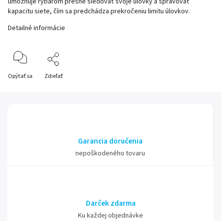
umožňuje rybárom presne sledovať svoje úlovky a spravovať
kapacitu siete, čím sa predchádza prekročeniu limitu úlovkov.
Detailné informácie
Opýtať sa
Zdieľať
Garancia doručenia
nepoškodeného tovaru
Darček zdarma
Ku každej objednávke