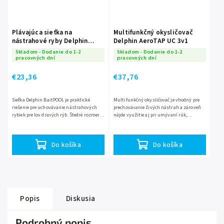
Plávajúca sieťka na
Multifunkčný okysličovač
nástrahové ryby Delphin
Delphin AeroTAP UC 3v1
BaitPOOL 55/90cm
Skladom - Dodanie do 1-2
Skladom - Dodanie do 1-2
pracovných dní
pracovných dní
€23,36
€37,76
Sieťka Delphin BaitPOOL je praktické
Multifunkčný okysličovač je vhodný pre
riešenie pre uchovávanie nástrahových
prechovávanie živých nástrah a zároveň
rybiek pre lov dravých rýb. Štedré rozmery
nájde využitie aj pri umývaní rúk,
umožňujú prechovávanie aj väčších rybiek
špinavého riadu a všetkého čo je potrebné
ako sú karasy,...
umyť. Výkon 3 litre za...
Do košíka
Do košíka
Popis
Diskusia
Podrobný popis