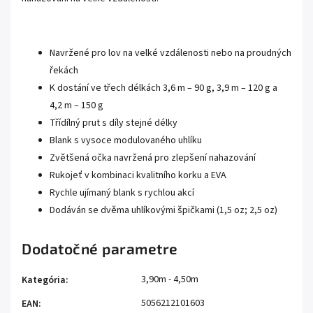
Navržené pro lov na velké vzdálenosti nebo na proudných
řekách
K dostání ve třech délkách 3,6 m – 90 g, 3,9 m – 120 g a
4,2 m – 150 g
Třídílný prut s díly stejné délky
Blank s vysoce modulovaného uhlíku
Zvětšená očka navržená pro zlepšení nahazování
Rukojeť v kombinaci kvalitního korku a EVA
Rychle ujímaný blank s rychlou akcí
Dodáván se dvěma uhlíkovými špičkami (1,5 oz; 2,5 oz)
Dodatočné parametre
3,90m - 4,50m
Kategória
:
5056212101603
EAN
: