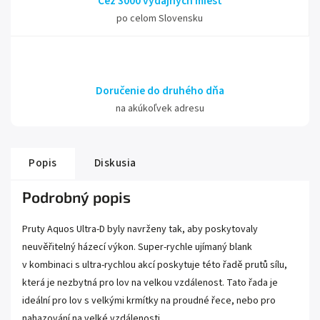
Cez 3000 výdajných miest
po celom Slovensku
Doručenie do druhého dňa
na akúkoľvek adresu
Popis
Diskusia
Podrobný popis
Pruty Aquos Ultra-D byly navrženy tak, aby poskytovaly
neuvěřitelný házecí výkon. Super-rychle ujímaný blank
v kombinaci s ultra-rychlou akcí poskytuje této řadě prutů sílu,
která je nezbytná pro lov na velkou vzdálenost. Tato řada je
ideální pro lov s velkými krmítky na proudné řece, nebo pro
nahazování na velké vzdálenosti.