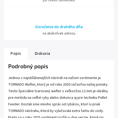
po celom Slovensku
Doručenie do druhého dňa
na akúkoľvek adresu
Popis
Diskusia
Podrobný popis
Jednou z najobľúbenejších nástrah na našom sortimente je
TORNADO Wafter, ktorý je od roku 2020 súčasťou našej ponuky.
Tento špeciálne tvarovaný wafter s veľkosťou 12 mm je ideálny
pre metódu na veľké ryby alebo dokonca aj pre techniku Pellet
Feeder. Dostali sme mnoho správ od rybárov, ktorí si priali
TORNADO nástrahu, ktorá by vylučovala extra farbu do vody.
Preto sa v roku 2025 sortiment rozšíri o dve verzie, ktoré pri