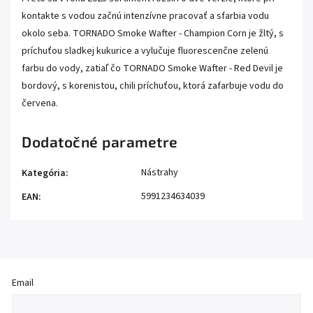
kontakte s vodou začnú intenzívne pracovať a sfarbia vodu
okolo seba. TORNADO Smoke Wafter - Champion Corn je žltý, s
príchuťou sladkej kukurice a vylučuje fluorescenčne zelenú
farbu do vody, zatiaľ čo TORNADO Smoke Wafter - Red Devil je
bordový, s korenistou, chili príchuťou, ktorá zafarbuje vodu do
červena.
Dodatočné parametre
Nástrahy
Kategória
:
5991234634039
EAN
:
Email