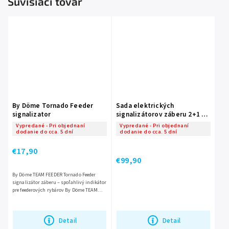
Súvisiaci tovar
By Döme Tornado Feeder
Sada elektrických
signalizator
signalizátorov záberu 2+1 V-
Head
Vypredané - Pri objednaní
Vypredané - Pri objednaní
dodanie do cca. 5 dní
dodanie do cca. 5 dní
€17,90
€99,90
By Döme TEAM FEEDER Tornado Feeder
signalizátor záberu – spoľahlivý indikátor
pre feederových rybárov By Döme TEAM
FEEDER Tornado Feeder je špeciálne
navrhnutý signalizátor...
Detail
Detail