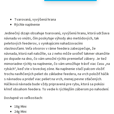
Tvarovaná, vyvýšená hrana
Rýchle naplnenie
Jedinečný dizajn obsahuje tvarovanú, vyvýšenú hranu, ktorá udržiava
návnadu vo vnútri, čím poskytuje výhody ako metódových, tak
peletových feederov, s vynikajúcimi nahadzovacími
vlastnosťami. Veľa otvorov v ráme feedera zabezpečuje, že
návnada, ktorú naň naložíte, sa z neho môže uvoľniť takmer okamžite
po dopade na dno, čo vám umožní rýchlo premieňať zábery. Je tiež
mimoriadne rýchly na naplnenie, čo vám umožňuje tráviť viac času „na
rybách“, keď ste v loveckej zóne. Na naplnenie stačí palcom vložiť
trochu navlhčených peliet do základne feedera, na vrch položiť háčik
s návnadou a pridať viac peliet na vrch, menej pevne stlačených.
Háčiková návnada bude vždy pripravená pre rybu, ktorá sa pokúsi
kŕmiť obsahom feedera. To vedie k rýchlejším záberom po nahodení.
Dostupné vo veľkostiach:
18g Mini
24g Mini