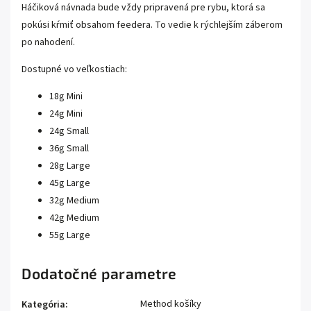
Háčiková návnada bude vždy pripravená pre rybu, ktorá sa
pokúsi kŕmiť obsahom feedera. To vedie k rýchlejším záberom
po nahodení.
Dostupné vo veľkostiach:
18g Mini
24g Mini
24g Small
36g Small
28g Large
45g Large
32g Medium
42g Medium
55g Large
Dodatočné parametre
Method košíky
Kategória
: