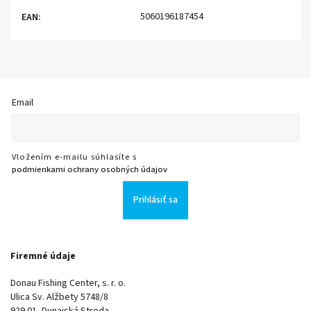
5060196187454
EAN
:
Email
Vložením e-mailu súhlasíte s
podmienkami ochrany osobných údajov
Prihlásiť sa
Firemné údaje
Donau Fishing Center, s. r. o.
Ulica Sv. Alžbety 5748/8
929 01, Dunajská Streda