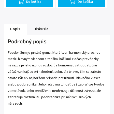
Do košíka
Do košíka
Popis
Diskusia
Podrobný popis
Feeder Gum je pružná guma, ktorá tvorí harmonický prechod
medzi hlavným vlascom a tenšími háčikmi. Počas prevádzky
náväzca je jeho úlohou rozložiť a kompenzovať dodatočnú
záťaž vznikajúcu pri nahodení, seknutí a únave, čím sa zabráni
strate rýb a v najhoršom prípade pretrhnutiu hlavného vlasca
alebo podbradníka. Jeho relatívna tuhosť tiež zabraňuje tvorbe
zamotávok. Jeho predĺženie neohrozuje účinnosť zárezu, ale
zabraňuje roztrhnutiu podbradníka pri náhlych silových
nárazoch.