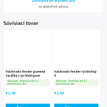
Doručenie do druhého dňa
na akúkoľvek adresu
Súvisiaci tovar
Haldorado feeder gumená
Haldorado feeder rýchloklip
zarážka s rýchloklipom
S
Skladom - Dodanie do 1-2
Skladom - Dodanie do 1-2
pracovných dní
pracovných dní
€2,90
€2,69