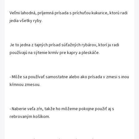
Veľmi lahodná, príjemná prísada s príchuťou kukurice, ktorú radi
jedia všetky ryby.
Je to jedna z tajných prísad súťažných rybárov, ktorí ju radi
používajú na sýtenie krmív pre kapry a pleskáče.
- Môže sa používať samostatne alebo ako prísada v zmesi s inou
kŕmnou zmesou.
- Naberie veľa zŕn, takže ho môžeme pokojne použiť aj s
rebrovaným košíkom.