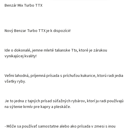
Benzár Mix Turbo TTX
Nový Benzar Turbo TTX je k dispozícii!
Ide o dokonalé, jemne mleté ​​talianske Ttx, ktoré je zárukou
vynikajúcej kvality!
Veľmi lahodná, príjemná prísada s príchuťou kukurice, ktorú radi jedia
všetky ryby.
Je to jedna z tajných prísad súťažných rybárov, ktorí ju radi používajú
na sýtenie krmív pre kapry a pleskáče.
- Môže sa používať samostatne alebo ako prísada v zmesi s inou