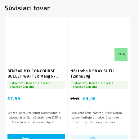
Súvisiaci tovar
–9 %
BENZAR MIX CONCOURSE
Nástraha D SNAX SHELL
BULLET WAFTER Mango -
12mm/30g
kyselina maslová 5mm
Skladom - Dodanie do 1-2
Skladom - Dodanie do 1-2
pracovných dní
pracovných dní
€7,59
€4,46
€4,95
Benzár Concourse Bullet WafterJedna z
Revolučná séria nástrah, ktoré svojím
najpopulárnejších nástrah roku 2025 je
tvarom imitujú prirodzenú potravu -
tu! Concourse Bullet je v mnohých
rôzne druhy ulitníkov, čo ich robí
smeroch novinkou, ktorá mení hru, s
neodolateľnými pre väčšinu, aj tých
ktorou môžu byť rybári na...
najopatrnejších kaprovitých rýb....