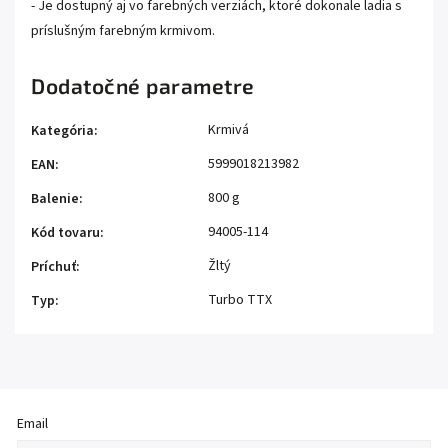
- Je dostupný aj vo farebných verziách, ktoré dokonale ladia s
príslušným farebným krmivom.
Dodatočné parametre
Krmivá
Kategória
:
5999018213982
EAN
:
800 g
Balenie
:
94005-114
Kód tovaru
:
Žltý
Príchuť
:
Turbo TTX
Typ
:
Email