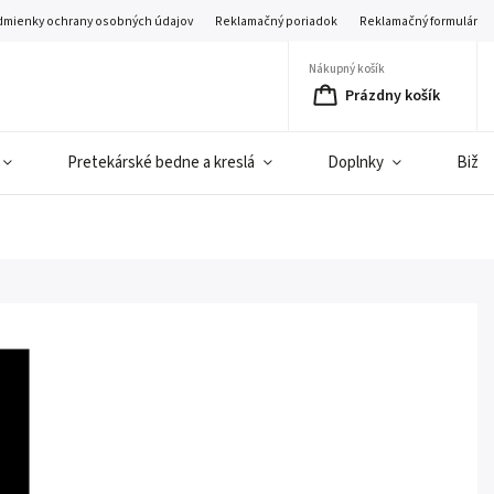
mienky ochrany osobných údajov
Reklamačný poriadok
Reklamačný formulár
Nákupný košík
Prázdny košík
Pretekárské bedne a kreslá
Doplnky
Bižut