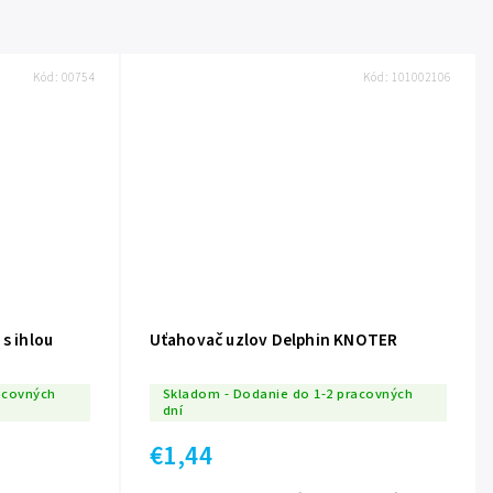
Kód:
00754
Kód:
101002106
s ihlou
Uťahovač uzlov Delphin KNOTER
acovných
Skladom - Dodanie do 1-2 pracovných
dní
€1,44