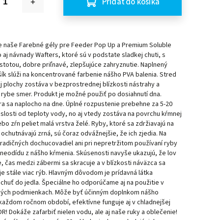
Pridať do košíka
me naše Farebné gély pre Feeder Pop Up a Premium Soluble
 aj návnady Wafters, ktoré sú v podstate sladkej chuti, s
totou, dobre priľnavé, zlepšujúce zahryznutie. Naplnený
k slúži na koncentrované farbenie nášho PVA balenia. Stred
 plochy zostáva v bezprostrednej blízkosti nástrahy a
 rybe smer. Produkt je možné použiť po dosiahnutí dna.
a sa naplocho na dne. Úplné rozpustenie prebehne za 5-20
islosti od teploty vody, no aj vtedy zostáva na povrchu kŕmnej
ebo zŕn peliet malá vrstva želé. Ryby, ktoré sa zdržiavajú na
 ochutnávajú zrná, sú čoraz odvážnejšie, že ich zjedia. Na
tradičných dochucovadiel ani pri nepretržitom používaní ryby
neodídu z nášho kŕmenia. Skúsenosti navyše ukazujú, že lov
e, čas medzi zábermi sa skracuje a v blízkosti náväzca sa
 stále viac rýb. Hlavným dôvodom je prídavná látka
 chuť do jedla. Špeciálne ho odporúčame aj na použitie v
ých podmienkach. Môže byť účinným doplnkom nášho
každom ročnom období, efektívne funguje aj v chladnejšej
! Dokáže zafarbiť nielen vodu, ale aj naše ruky a oblečenie!