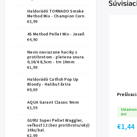
Súvisiac
Haldorádó TORNADO Smoke
Method Mix - Champion Corn
€3,99
4S Method Pellet Mix - Jeseň
€4,90
Nevis naviazane haciky s
protihrotom - pletena snura
0,16/6 8,5cm - trn 10mm
€1,99
Haldorádó Catfish Pop Up
Bloody - Halibut Extra
€9,69
Prešívaci
AQUA Garant Classic 9mm
€3,59
Skladom 
dní
GURU Super Pellet Waggler,
€1,44
veľkosť 12 (bez protihrotu/oký)
10ks/bal.
€2,99