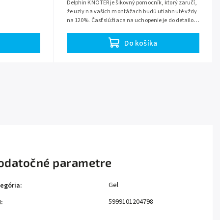
Delphin KNOTER je šikovný pomocník, ktorý zaručí,
že uzly na vašich montážach budú utiahnuté vždy
na 120%. Časť slúžiaca na uchopenie je do detailov
navrhnutá a ergonomicky...
Do košíka
odatočné parametre
Gel
egória
:
5999101204798
N
: