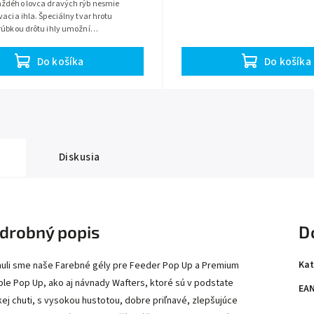
aždého lovca dravých rýb nesmie
vacia ihla. Špeciálny tvar hrotu
rúbkou drôtu ihly umožní
vé našitie nástrahovej rybky priamo
Do košíka
Do košíka
Diskusia
drobný popis
D
Kat
nuli sme naše Farebné gély pre Feeder Pop Up a Premium
ble Pop Up, ako aj návnady Wafters, ktoré sú v podstate
EA
kej chuti, s vysokou hustotou, dobre priľnavé, zlepšujúce