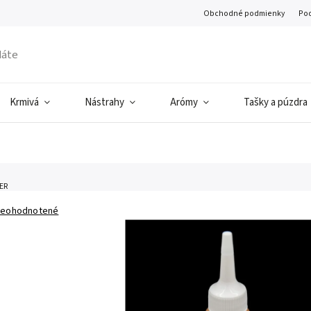
Obchodné podmienky
Pod
Krmivá
Nástrahy
Arómy
Tašky a púzdra
ER
eohodnotené