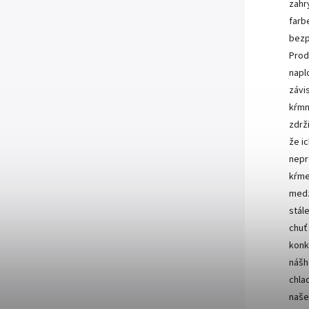
zahr
farb
bezp
Prod
napl
závi
kŕmn
zdrž
že i
nepr
kŕme
medz
stál
chuť
konk
nášh
chla
naše