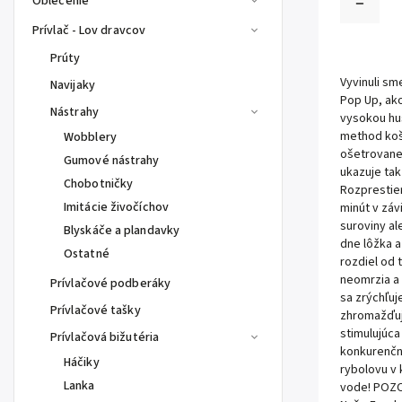
Oblečenie
Prívlač - Lov dravcov
Prúty
Vyvinuli s
Navijaky
Pop Up, ako
Nástrahy
vysokou hus
method koší
Wobblery
ošetrovanej
Gumové nástrahy
ukazuje tak
Chobotničky
Rozprestier
Imitácie živočíchov
minút v záv
suroviny al
Blyskáče a plandavky
dne lôžka a
Ostatné
rozdiel od 
neomrzia a 
Prívlačové podberáky
sa zrýchľuj
Prívlačové tašky
zhromažďuje
stimulujúca
Prívlačová bižutéria
konkurenčn
Háčiky
rybolovu v 
Lanka
vode! POZOR