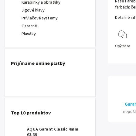
Naše Farebn
Karabinky a obratlíky
farbách: če
Jigové hlavy
Detailné in
Prívlačové systemy
Ostatné
Plaváky
Opýtať sa
Prijímame online platby
Garan
nepoš
Top 10 produktov
AQUA Garant Classic 4mm
€3,39