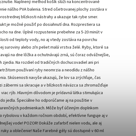
yznutie. Naplnený method košík slúži na koncentrované
enie nášho PVA balenia. Stred ošetrovanej plochy zostáva v
rostrednej blízkosti nástrahy a ukazuje tak rybe smer.
ukt je možné použiť po dosiahnutí dna. Rozprestiera sa
ocho na dne. Úplné rozpustenie prebehne za 5-20 minút v
slosti od teploty vody, no aj vtedy zostáva na povrchu
ej suroviny alebo zŕn peliet malá vrstva želé. Ryby, ktoré sa
iavajú na dne lôžka a ochutnávajú zrná, sú čoraz odvážnejšie,
ch zjedia. Na rozdiel od tradičných dochucovadiel ani pri
etržitom používaní ryby neomrzia a neodídu z nášho
nia. Skúsenosti navyše ukazujú, že lov sa zrýchľuje, čas
i zábermi sa skracuje a v blízkosti náväzca sa zhromažďuje
e viac rýb. Hlavným dôvodom je prídavná látka stimulujúca
 do jedla. Špeciálne ho odporúčame aj na použitie v
urenčných podmienkach. Môže byť účinným doplnkom
o rybolovu v každom ročnom období, efektívne funguje aj v
dnejšej vode! POZOR! Dokáže zafarbiť nielen vodu, ale aj
 ruky a oblečenie! Naše Farebné gély sú dostupné v 60 ml