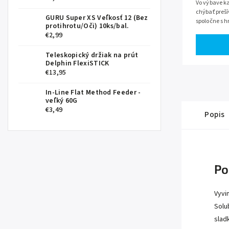
Vo výbave k
chýbať preší
GURU Super XS Veľkosť 12 (Bez
spoločne s h
protihrotu/Oči) 10ks/bal.
bezproblémo
€2,99
popod...
Teleskopický držiak na prút
Delphin FlexiSTICK
€13,95
In-Line Flat Method Feeder -
veľký 60G
€3,49
Popis
Po
Vyvi
Solu
slad