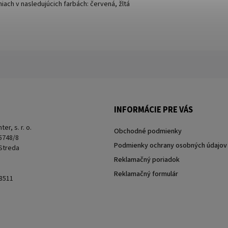
niach v nasledujúcich farbách: červená, žltá
INFORMÁCIE PRE VÁS
er, s. r. o.
Obchodné podmienky
 5748/8
Podmienky ochrany osobných údajov
 Streda
Reklamačný poriadok
Reklamačný formulár
8511