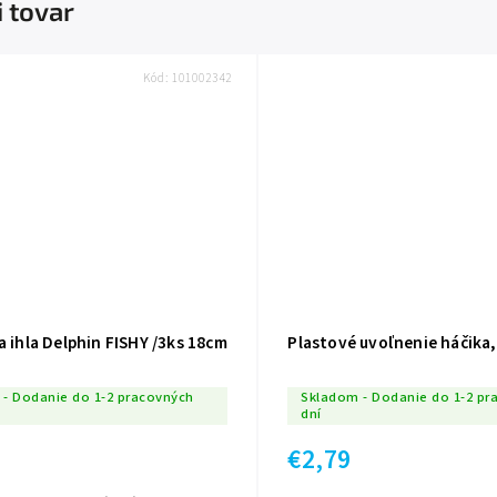
i tovar
Kód:
101002342
a ihla Delphin FISHY /3ks 18cm
Plastové uvoľnenie háčika, 
- Dodanie do 1-2 pracovných
Skladom - Dodanie do 1-2 pr
dní
€2,79