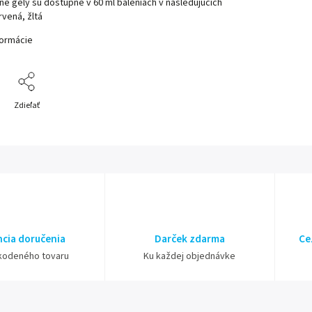
é gély sú dostupné v 60 ml baleniach v nasledujúcich
rvená, žltá
formácie
Zdieľať
cia doručenia
Darček zdarma
Ce
kodeného tovaru
Ku každej objednávke