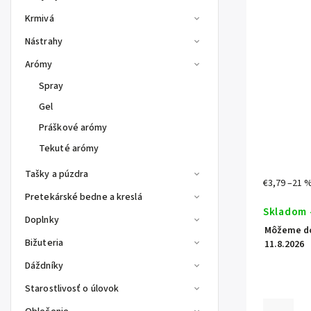
Krmivá
Nástrahy
Arómy
Spray
Gel
Práškové arómy
Tekuté arómy
Tašky a púzdra
€3,79
–21 
Pretekárské bedne a kreslá
Skladom 
Doplnky
Môžeme do
Bižuteria
11.8.2026
Dáždníky
Starostlivosť o úlovok