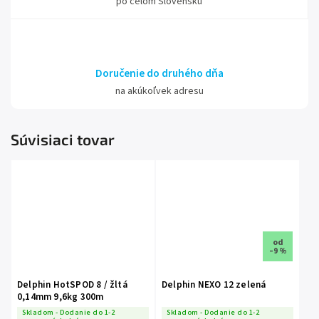
po celom Slovensku
Doručenie do druhého dňa
na akúkoľvek adresu
Súvisiaci tovar
od
–9 %
Delphin HotSPOD 8 / žltá
Delphin NEXO 12 zelená
0,14mm 9,6kg 300m
Skladom - Dodanie do 1-2
Skladom - Dodanie do 1-2