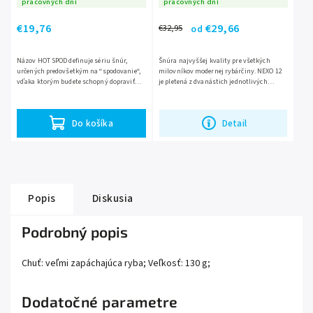
pracovných dní
pracovných dní
€19,76
€29,66
€32,95
od
Názov HOT SPOD definuje sériu šnúr,
Šnúra najvyššej kvality pre všetkých
určených predovšetkým na “spodovanie“,
milovníkov modernej rybárčiny. NEXO 12
vďaka ktorým budete schopný dopraviť
je pletená z dvanástich jednotlivých
kŕmenie na to správne miesto. Vynikajúcu
mikrovlákien! Vďaka novému procesu
nosnosť a oderuvzdornosť...
pletenia má šnúra presný...
Do košíka
Detail
Popis
Diskusia
Podrobný popis
Chuť: veľmi zapáchajúca ryba; Veľkosť: 130 g;
Dodatočné parametre